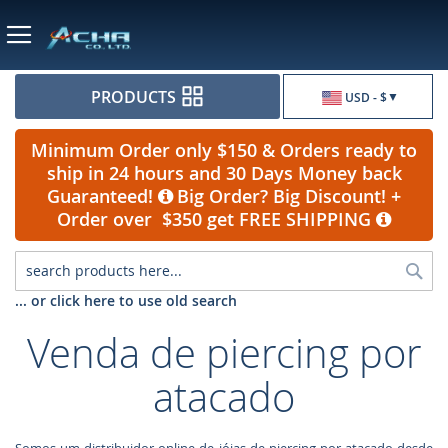
Currency
PRODUCTS
USD - $
Minimum Order only $150 & Orders ready to
ship in 24 hours and 30 Days Money back
Guaranteed!
Big Order? Big Discount! +
Order over $350 get FREE SHIPPING
Sea
... or click here to use old search
Venda de piercing por
atacado