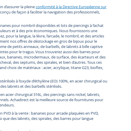
in d’assurer la pleine
conformité à la Directive Européenne sur
 conçu de façon à faciliter la navigation des professionnels,
anes pour nombril disponibles et lots de piercings à l’achat
t couleurs et à des prix économiques. Nous fournissons une
pour la langue, la lèvre, l’arcade, le nombril, et des articles
ement nos offres de déstockage en gros de bijoux pour le
me de petits anneaux, de barbells, de labrets à bille captive
ntes pour le tragus. Vous trouverez aussi des barres pour
eaux, bananes, microdermaux, de surface, des écarteurs et des
 cheval, des septums, des spirales, et bien d’autres. Tous ces
and choix de matériaux : acier, acrylique, titane G23, bioflex,
érilisés à l’oxyde d’éthylène (EO) 100%, en acier chirurgical ou
es labrets et des barbells stérilisés.
n acier chirurgical 316L, des piercings sans nickel, labrets,
nnels. Achadirect est la meilleure source de fournitures pour
vendeurs.
n PVD à la vente : bananes pour arcade plaquées en PVD,
si que des labrets, des spirales, des barres pour langue