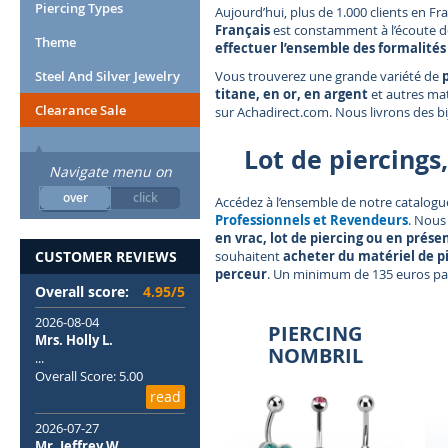
Piercing Types
Aujourd’hui, plus de 1.000 clients en F
Français
est constamment à l’écoute d
Theme
effectuer l’ensemble des formalité
Steel And Silver Jewelry
Vous trouverez une grande variété de
titane, en or, en argent
et autres mat
Clearance Sale
sur Achadirect.com. Nous livrons des b
Lot de piercings
Navigate menu on
over
click
Accédez à l’ensemble de notre catalog
Professionnels et Revendeurs
. Nous
en vrac, lot de piercing ou en prése
CUSTOMER REVIEWS
souhaitent
acheter du matériel de pi
perceur
. Un minimum de 135 euros p
Overall score:
4.95/5
2026-08-04
PIERCING
Mrs. Holly L.
NOMBRIL
...
Overall Score: 5.00
read
2026-07-27
Mr. Jeffrey W.