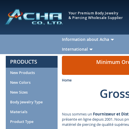
Your Premium Body Jewelry
& Piercing Wholesale Supplier
Information about Acha
International
PRODUCTS
Minimum Orde
New Products
Home
New Colors
Gross
New Sizes
Body Jewelry Type
Materials
Nous sommes un
Fournisseur et Dist
présente en ligne depuis 2001. Nous pro
Product Type
matériel de piercing de qualité supérie