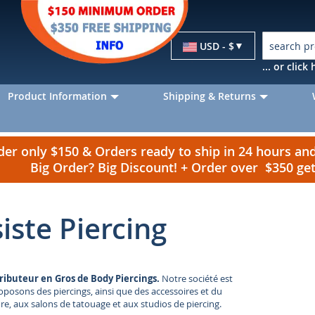
Currency
USD - $
... or clic
Product Information
Shipping & Returns
r only $150 & Orders ready to ship in 24 hours a
Big Order? Big Discount! + Order over $350 g
iste Piercing
ributeur en Gros de Body Piercings.
Notre société est
posons des piercings, ainsi que des accessoires et du
ure, aux salons de tatouage et aux studios de piercing.