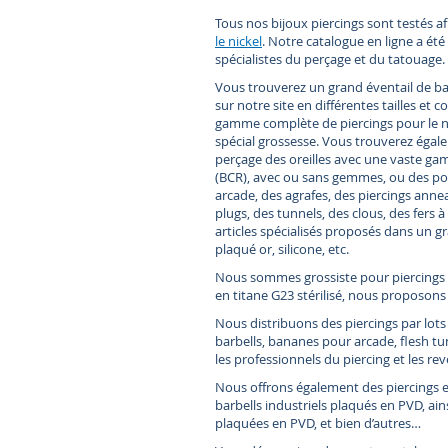
Tous nos bijoux piercings sont testés af
le nickel
. Notre catalogue en ligne a été
spécialistes du perçage et du tatouage.
Vous trouverez un grand éventail de ban
sur notre site en différentes tailles e
gamme complète de piercings pour le nez, 
spécial grossesse. Vous trouverez égal
perçage des oreilles avec une vaste gam
(BCR), avec ou sans gemmes, ou des poi
arcade, des agrafes, des piercings ann
plugs, des tunnels, des clous, des fers à
articles spécialisés proposés dans un gr
plaqué or, silicone, etc.
Nous sommes grossiste pour piercings st
en titane G23 stérilisé, nous proposons d
Nous distribuons des piercings par lots e
barbells, bananes pour arcade, flesh tu
les professionnels du piercing et les re
Nous offrons également des piercings e
barbells industriels plaqués en PVD, ain
plaquées en PVD, et bien d’autres…