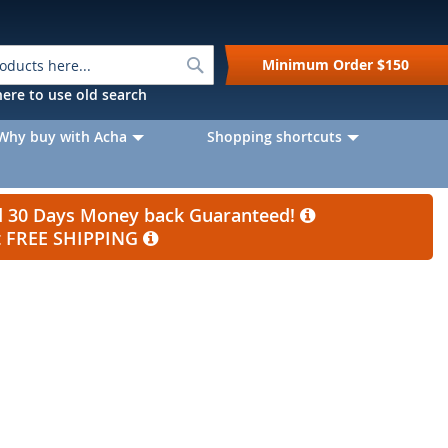
Search
Minimum Order
$150
k here to use old search
Why buy with Acha
Shopping shortcuts
nd 30 Days Money back Guaranteed!
et FREE SHIPPING