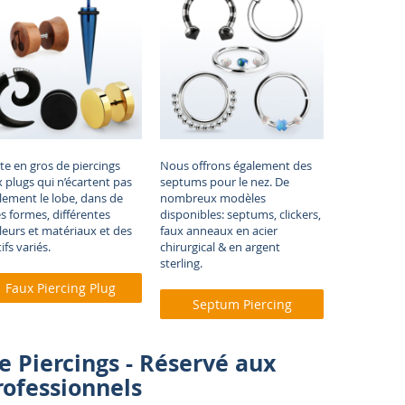
te en gros de piercings
Nous offrons également des
x plugs qui n’écartent pas
septums pour le nez. De
llement le lobe, dans de
nombreux modèles
es formes, différentes
disponibles: septums, clickers,
leurs et
matériaux
et des
faux anneaux en acier
fs variés.
chirurgical & en argent
sterling
.
Faux Piercing Plug
Septum Piercing
e Piercings - Réservé aux
rofessionnels