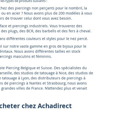
es types de produits suivants :
chez des piercings non perçants pour le nombril, la
e ou en acier ? Nous avons plus de 200 modèles à vous
rs de trouver celui dont vous avez besoin.
face et piercings industriels. Vous trouverez des
, des plugs, des BCR, des barbells et des fers à cheval.
ns différentes couleurs et styles pour le nez percé.
il sur notre vaste gamme en gros de bijoux pour le
génitaux. Nous avons différentes tailles en stock
ercings masculins et féminins.
ste Piercing Belgique et Suisse. Des spécialistes du
arseille, des studios de tatouage à Nice, des studios de
e tatouage à Lyon, des distributeurs de piercings à
s de piercings à Nantes et Strasbourg, nous avons
s grandes villes de France. N’attendez plus et venait
heter chez Achadirect