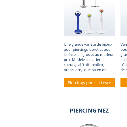
Une grande variété de bijoux
Ven
pour piercings labret et pour
pour
la lèvre, en gros et au meilleur
gra
prix. Modèles en acier
en 
chirurgical 316L, bioflex,
côn
titane, acrylique ou en or
.
de 
Piercings pour la Lèvre
PIERCING NEZ