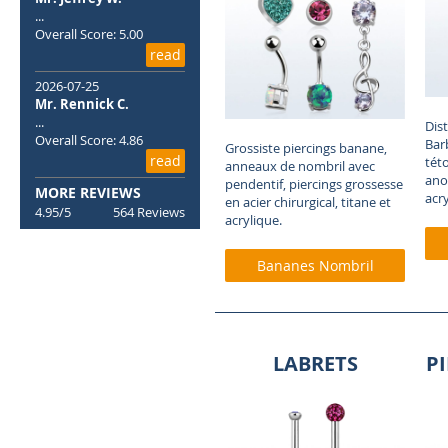
...
Overall Score: 5.00
read
2026-07-25
Mr. Rennick C.
...
Dis
Overall Score: 4.86
Bar
Grossiste piercings banane,
read
této
anneaux de nombril avec
ano
pendentif, piercings grossesse
MORE REVIEWS
acry
en acier chirurgical, titane et
4.95/5
564 Reviews
acrylique
.
Bananes Nombril
LABRETS
P