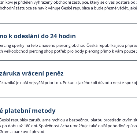
níkovi je přidělen vyhrazený obchodní zástupce, který se o vás postará od
obchodní zástupce se navíc věnuje České republice a bude přesně vědět, jaké 
no k odeslání do 24 hodin
rcing šperky na tělo z našeho piercing obchod Česká republika jsou připrav
h velkoobchod piercing shop potřeb pro body piercing přímo k vám pouze 2
záruka vrácení peněz
kazníků je naší nejvyšší prioritou. Pokud z jakéhokoli důvodu nejste spo
é platební metody
České republiky zaručujeme rychlou a bezpečnou platbu prostřednictvím slu
y po dobu až 180 dní. Společnost Acha umožňuje také další pohodlné způsob
Gram a bankovní převod.