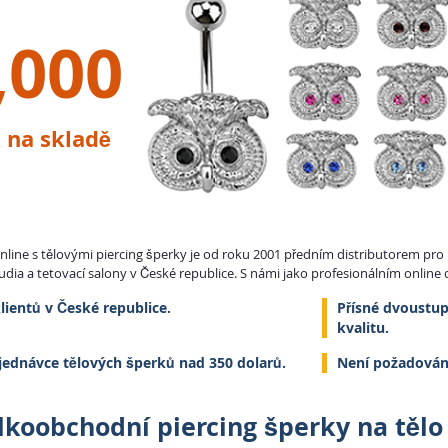
,000
 na skladě
line s tělovými piercing šperky je od roku 2001 předním distributorem pro 
tudia a tetovací salony v České republice. S námi jako profesionálním onlin
lientů v České republice.
Přísné dvoustupň
kvalitu.
jednávce tělových šperků nad 350 dolarů.
Není požadován
lkoobchodní piercing šperky na tělo