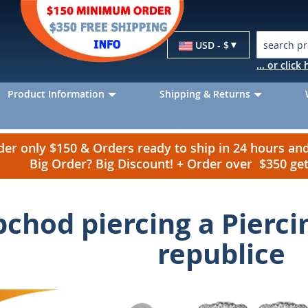
Currency
USD - $
... or clic
Product Information
Shipping & Returns
r only $150 & Orders ready to ship in 24 hours a
Big Order? Big Discount! + Order over $350 g
chod piercing a Pierci
republice