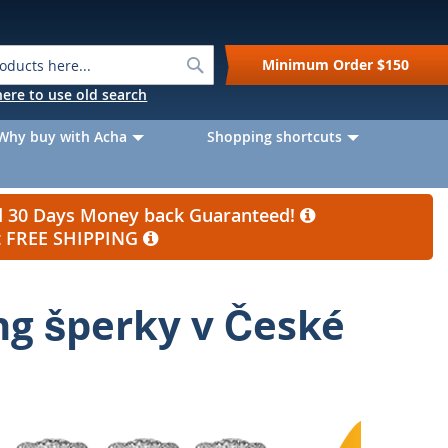
Search
Minimum Order
$150
k here to use old search
Why buy with Acha
Shopping shortcuts
nd 30 Days Money back Guaranteed!
et FREE SHIPPING
ng šperky v České