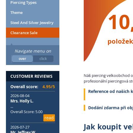
Piercing Types
10
Theme
Steel And Silver Jewelry
Clearance Sale
položek
Navigate menu on
over
click
Náš piercing velkoobchod on
CUSTOMER REVIEWS
profesionální piercingová s
Overall score:
4.95/5
Reference od našich k
2026-08-04
Mrs. Holly L.
...
Dodání zdarma při ob
Overall Score: 5.00
read
Jak koupit ve
2026-07-27
Mr. Jeffrey W.