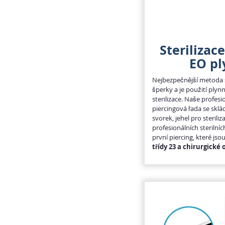
Sterilizac
EO p
Nejbezpečnější metoda st
šperky a je použití plyn
sterilizace. Naše profesio
piercingová řada se sklá
svorek, jehel pro sterili
profesionálních sterilní
první piercing, které js
třídy 23 a chirurgické 