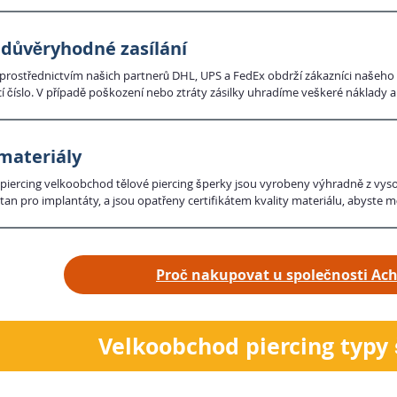
 důvěryhodné zasílání
prostřednictvím našich partnerů DHL, UPS a FedEx obdrží zákazníci našeho 
í číslo. V případě poškození nebo ztráty zásilky uhradíme veškeré náklady
 materiály
iercing velkoobchod tělové piercing šperky jsou vyrobeny výhradně z vysoce 
tan pro implantáty, a jsou opatřeny certifikátem kvality materiálu, abyste měli
Proč nakupovat u společnosti Ac
Velkoobchod piercing typy