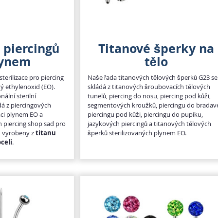
e piercingů
Titanové šperky na
lynem
tělo
erilizace pro piercing
Naše řada titanových tělových šperků G23 se
ný ethylenoxid (EO).
skládá z titanových šroubovacích tělových
nální sterilní
tunelů, piercing do nosu, piercing pod kůži,
dá z piercingových
segmentových kroužků, piercingu do bradav
zaci plynem EO a
piercingu pod kůži, piercingu do pupíku,
ch piercing shop sad pro
jazykových piercingů a titanových tělových
ou vyrobeny z
titanu
šperků sterilizovaných plynem EO.
oceli
.