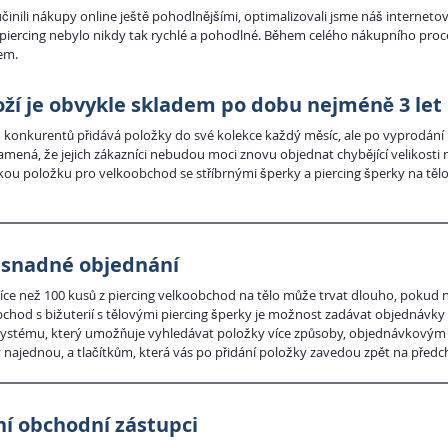
učinili nákupy online ještě pohodlnějšími, optimalizovali jsme náš interne
piercing nebylo nikdy tak rychlé a pohodlné. Během celého nákupního proc
em.
ží je obvykle skladem po dobu nejméně 3 let
 konkurentů přidává položky do své kolekce každý měsíc, ale po vyprodání po
amená, že jejich zákazníci nebudou moci znovu objednat chybějící velikosti
kou položku pro velkoobchod se stříbrnými šperky a piercing šperky na tělo
 snadné objednání
íce než 100 kusů z piercing velkoobchod na tělo může trvat dlouho, pokud
chod s bižuterií s tělovými piercing šperky je možnost zadávat objednávky
ystému, který umožňuje vyhledávat položky více způsoby, objednávkovým m
najednou, a tlačítkům, která vás po přidání položky zavedou zpět na předc
í obchodní zástupci