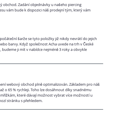
tový obchod. Zadání objednávky u našeho piercing
esu vám bude k dispozici náš prodejní tým, který vám
čáteční šarže se tyto položky již nikdy nevrátí do jejich
 nebo barvy. Když společnost Acha uvede na trh v České
, budeme ji mít v nabídce nejméně 3 roky a obvykle
 není webový obchod plně optimalizován. Základem pro náš
 až o 65 % rychleji. Toho lze dosáhnout díky snadnému
řížkám, které dávají možnost vybrat více možností u
hozí stránku s přehledem.