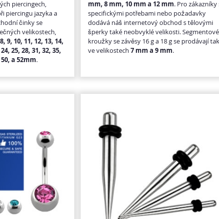
ných piercingech,
mm, 8 mm, 10 mm a 12 mm
. Pro zákazníky
ři piercingu jazyka a
specifickými potřebami nebo požadavky
hodní činky se
dodává náš internetový obchod s tělovými
ečných velikostech,
šperky také neobvyklé velikosti. Segmentov
 8, 9, 10, 11, 12, 13, 14,
kroužky se závěsy 16 g a 18 g se prodávají ta
 24, 25, 28, 31, 32, 35,
ve velikostech
7 mm a 9 mm
.
9, 50, a 52mm
.