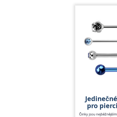
Jedinečné
pro pierc
Činky jsou nejběžnější