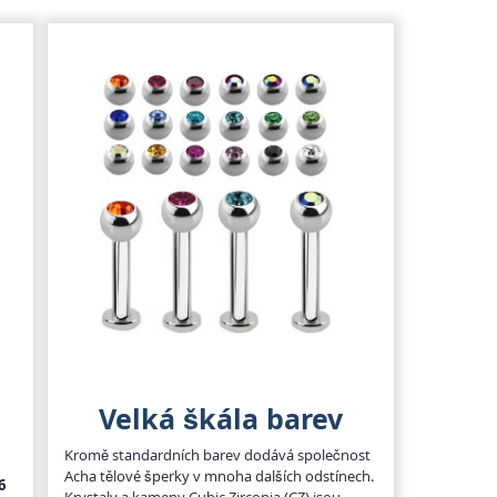
Velká škála barev
Kromě standardních barev dodává společnost
Acha tělové šperky v mnoha dalších odstínech.
6
Krystaly a kameny Cubic Zirconia (CZ) jsou