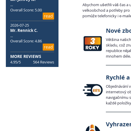
...
Abychom ušetřili váš čas a 
Overall Score: 5.00
velkoobchod a potřeby pro 
read
pomůže telefonicky i e-mail
2026-07-25
Nové zbo
Mr. Rennick C.
...
Většina našich
Overall Score: 4.86
skladu, což zn
read
republice něja
MORE REVIEWS
mnohem déle.
4.95/5
564 Reviews
Rychlé a
Objednávání v
internetový ob
navigačnímu s
každé položky 
Vyhrazen