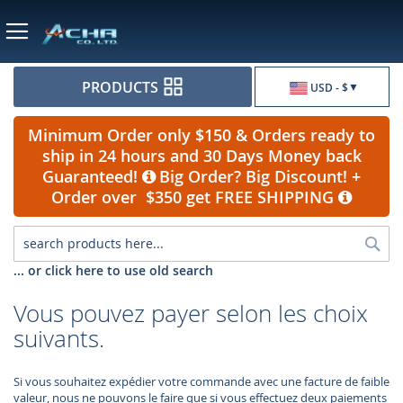
Currency
PRODUCTS
USD - $
Minimum Order only $150 & Orders ready to
ship in 24 hours and 30 Days Money back
Guaranteed!
Big Order? Big Discount! +
Order over $350 get FREE SHIPPING
Sea
... or click here to use old search
Vous pouvez payer selon les choix
suivants.
Si vous souhaitez expédier votre commande avec une facture de faible
valeur, nous ne pouvons le faire que si vous effectuez deux paiements