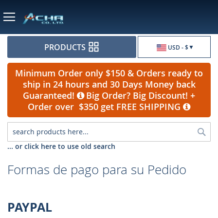
Currency
PRODUCTS
USD - $
Minimum Order only $150 & Orders ready to
ship in 24 hours and 30 Days Money back
Guaranteed!
Big Order? Big Discount! +
Order over $350 get FREE SHIPPING
Sea
... or click here to use old search
Formas de pago para su Pedido
PAYPAL