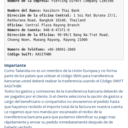
Nombre de la Empresa:
 Piercing Direct Company Limited
Nombre del Banco:
 Kasikorn Thai Bank
Dirección de la oficina Central:
 1 Soi Rat Burana 27/1, 
Ratburana Road, Bangkok 10140, Thailand
Oficina:
 Central Plaza Rayong Branch
Número de Cuenta:
 048-8-47371-9
Dirección de la Oficina:
 99-99/1 Bang Na-Trat Road, 
Choeng Noen, Mueang Rayong, Rayong 21000
Numero de Teléfono:
 +66-38941-2660
Código Swift:
Importante
Como Tailandia no es un miembro de la Unión Europea y no forma
parte de los países que utilizan el código IBAN para transferencia
bancarias usted deberá realizar la trasferencia usando el Código SWIFT
KASITHBK
Todos los gastos y comisiones de la transferencia bancaria deberán de
ser pagados por el cliente. Si el cliente selecciona la opción de gastos a
cargo del beneficiario o compartidos no enviaremos el pedido hasta
que hayamos recibido el importe total de la factura en nuestra cuenta
Le rogamos que nos manda por escaneado el recibo de la
transferencia bancaria para que podamos identificar su pago mas
rápidamente y enviar su pedido inmediatamente después de de
haberlo recibido.