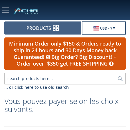
Currency
PRODUCTS
USD - $
Minimum Order only $150 & Orders ready to
ship in 24 hours and 30 Days Money back
Guaranteed!
Big Order? Big Discount! +
Order over $350 get FREE SHIPPING
Sea
... or click here to use old search
Vous pouvez payer selon les choix
suivants.