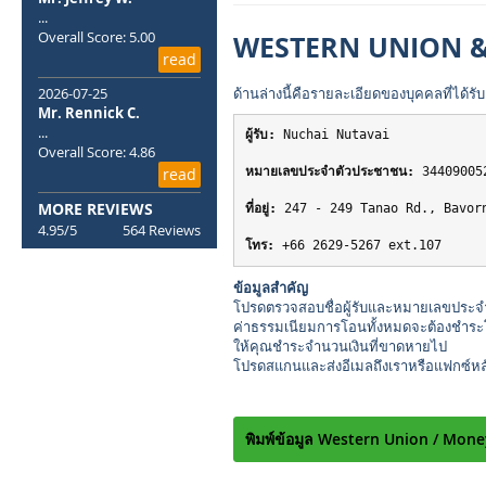
...
Overall Score: 5.00
WESTERN UNION 
read
2026-07-25
ด้านล่างนี้คือรายละเอียดของบุคคลที่ได
Mr. Rennick C.
...
ผู้รับ:
 Nuchai Nutavai
Overall Score: 4.86
read
หมายเลขประจำตัวประชาชน:
 34409005
MORE REVIEWS
ที่อยู่:
 247 - 249 Tanao Rd., Bavor
4.95/5
564 Reviews
โทร:
ข้อมูลสำคัญ
โปรดตรวจสอบชื่อผู้รับและหมายเลขประจำต
ค่าธรรมเนียมการโอนทั้งหมดจะต้องชำระโดย
ให้คุณชำระจำนวนเงินที่ขาดหายไป
โปรดสแกนและส่งอีเมลถึงเราหรือแฟกซ์หลักฐ
พิมพ์ข้อมูล Western Union / Mon