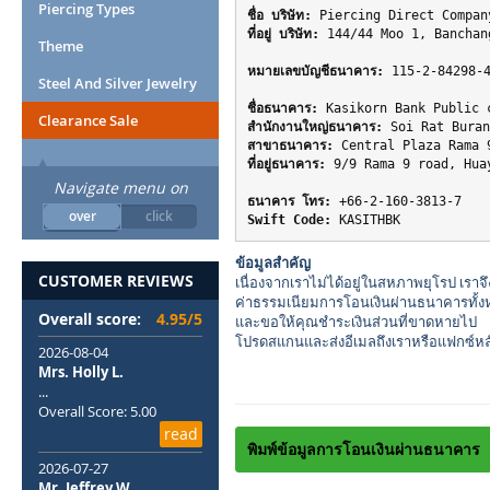
Piercing Types
ชื่อ บริษัท:
ที่อยู่ บริษัท:
 144/44 Moo 1, Banchan
Theme
หมายเลขบัญชีธนาคาร:
 115-2-84298-
Steel And Silver Jewelry
ชื่อธนาคาร:
Clearance Sale
สำนักงานใหญ่ธนาคาร:
สาขาธนาคาร:
ที่อยู่ธนาคาร:
 9/9 Rama 9 road, Hua
Navigate menu on
ธนาคาร โทร:
over
click
Swift Code:
ข้อมูลสำคัญ
CUSTOMER REVIEWS
เนื่องจากเราไม่ได้อยู่ในสหภาพยุโรป เรา
ค่าธรรมเนียมการโอนเงินผ่านธนาคารทั้งห
Overall score:
4.95/5
และขอให้คุณชำระเงินส่วนที่ขาดหายไป
โปรดสแกนและส่งอีเมลถึงเราหรือแฟกซ์หลักฐ
2026-08-04
Mrs. Holly L.
...
Overall Score: 5.00
read
พิมพ์ข้อมูลการโอนเงินผ่านธนาคาร
2026-07-27
Mr. Jeffrey W.