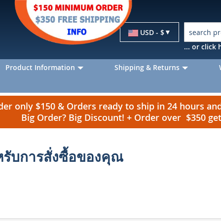
Currency
USD - $
... or clic
Product Information
Shipping & Returns
r only $150 & Orders ready to ship in 24 hours a
Big Order? Big Discount! + Order over $350 g
รับการสั่งซื้อของคุณ