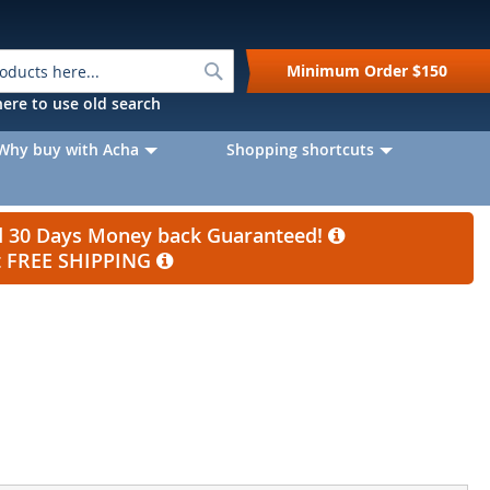
Search
Minimum Order
$150
k here to use old search
Why buy with Acha
Shopping shortcuts
nd 30 Days Money back Guaranteed!
et FREE SHIPPING