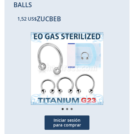
BALLS
ZUCBEB
1,52 US$
Saltar
al
final
de
la
galería
de
imágenes
Iniciar sesión
para comprar