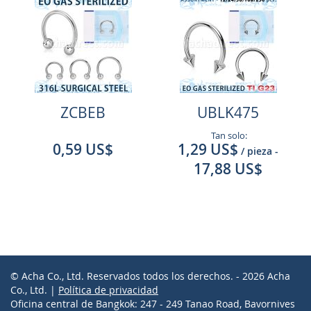
ZCBEB
UBLK475
Tan solo:
0,59 US$
1,29 US$
/ pieza
-
17,88 US$
© Acha Co., Ltd. Reservados todos los derechos. - 2026 Acha
Co., Ltd. |
Política de privacidad
Oficina central de Bangkok: 247 - 249 Tanao Road, Bavornives