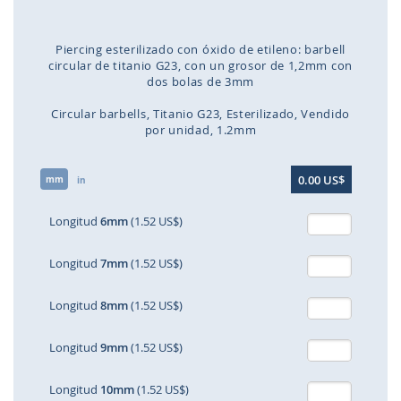
Piercing esterilizado con óxido de etileno: barbell
circular de titanio G23, con un grosor de 1,2mm con
dos bolas de 3mm
Circular barbells
Titanio G23
Esterilizado, Vendido
por unidad
1.2mm
Saltar
0.00 US$
mm
al
in
comienzo
de
Longitud
6mm
(1.52 US$)
la
galería
Longitud
7mm
(1.52 US$)
de
imágenes
Longitud
8mm
(1.52 US$)
Longitud
9mm
(1.52 US$)
Longitud
10mm
(1.52 US$)