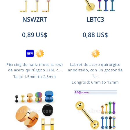
NSWZRT
LBTC3
0,89 US$
0,88 US$
Piercing de nariz (nose screw)
Labret de acero quirúrgico
de acero quirúrgico 316L c...
anodizado, con un grosor de
1,...
Talla: 1.5mm to 2.5mm
Longitud: 6mm to 12mm