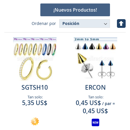
¡Nuevos Productos!
Fijar
Ordenar por
Dire
Des
SGTSH10
ERCON
Tan solo:
Tan solo:
5,35 US$
0,45 US$
/ par
=
0,45 US$