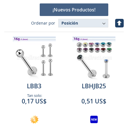
¡Nuevos Productos!
Fijar
Ordenar por
Dire
Des
LBB3
LBHJB25
Tan solo:
0,17 US$
0,51 US$