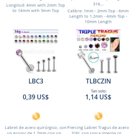
316...
Longitud: 4mm with 2mm Top
to 14mm with 5mm Top
Calibre: 1mm - 2mm Top - 6mm
Length to 1.2mm - 4mm Top -
10mm Length
LBC3
TLBCZIN
Tan solo:
0,39 US$
1,14 US$
Labret de acero quirúrgico, con
Piercing Labret Tragus de acero
un grosor de 1,2mm con un...
316L con rosca interna co...