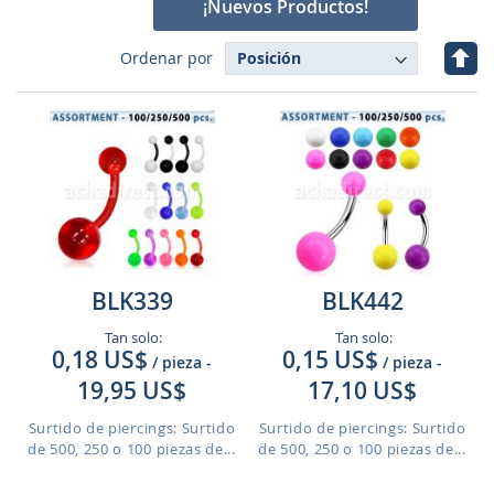
¡Nuevos Productos!
Fijar
Ordenar por
Dire
Des
BLK339
BLK442
Tan solo:
Tan solo:
0,18 US$
0,15 US$
/ pieza
-
/ pieza
-
19,95 US$
17,10 US$
Surtido de piercings: Surtido
Surtido de piercings: Surtido
de 500, 250 o 100 piezas de...
de 500, 250 o 100 piezas de...