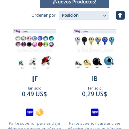
¡Nuevos Productos!
Fijar
Ordenar por
Dire
Des
IJF
IB
Tan solo:
Tan solo:
0,49 US$
0,29 US$
Parte superior para anclaje
Parte superior para anclaje
dérmico de acero quirúrgico
dérmico de acero quirúrgico