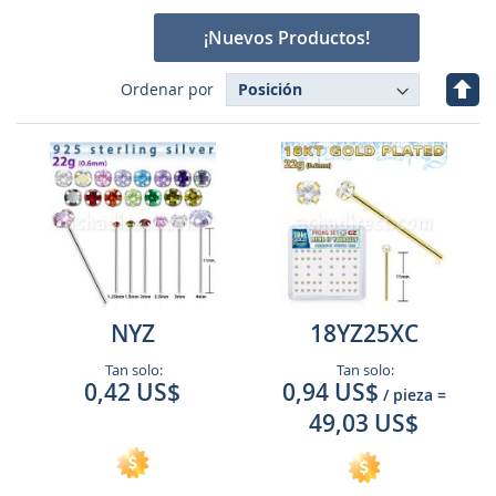
¡Nuevos Productos!
Fijar
Ordenar por
Dire
Des
NYZ
18YZ25XC
Tan solo:
Tan solo:
0,42 US$
0,94 US$
/ pieza
=
49,03 US$