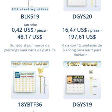
BLK519
DGYS20
Tan solo:
0,42 US$
16,47 US$
/ pieza
-
/ pieza
=
48,17 US$
197,61 US$
Surtido al por mayor de
Caja con 12 unidades de
piercings para nariz de plata de
piercing para nariz para
...
doblarlo...
18YBTF36
DGYS19