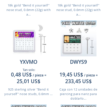
18k gold "Bend it yourself"
18k gold "Bend it yourself"
nose stud, 0.6mm (22g) with
nose stud, 0.6mm (22g) with
a...
a...
YXVMO
DWYS9
Tan solo:
0,48 US$
19,45 US$
/ pieza
=
/ pieza
=
25,01 US$
233,45 US$
925 sterling silver "Bend it
Caja con 12 unidades de
yourself" nose studs, 0.6mm ...
piercing para nariz para
doblarlo...