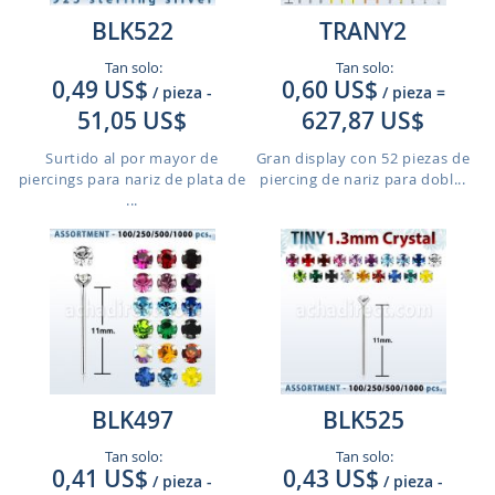
BLK522
TRANY2
Tan solo:
Tan solo:
0,49 US$
0,60 US$
/ pieza
-
/ pieza
=
51,05 US$
627,87 US$
Surtido al por mayor de
Gran display con 52 piezas de
piercings para nariz de plata de
piercing de nariz para dobl...
...
BLK497
BLK525
Tan solo:
Tan solo:
0,41 US$
0,43 US$
/ pieza
-
/ pieza
-