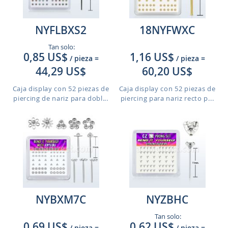
NYFLBXS2
18NYFWXC
Tan solo:
0,85 US$
1,16 US$
/ pieza
=
/ pieza
=
44,29 US$
60,20 US$
Caja display con 52 piezas de
Caja display con 52 piezas de
piercing de nariz para dobl...
piercing para nariz recto p...
NYBXM7C
NYZBHC
Tan solo:
0,69 US$
0,62 US$
/ pieza
=
/ pieza
=