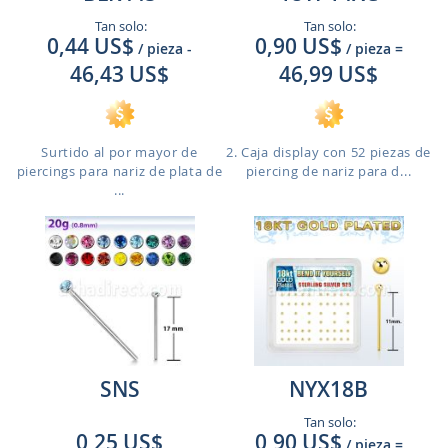
Tan solo:
Tan solo:
0,44 US$
0,90 US$
/ pieza
-
/ pieza
=
46,43 US$
46,99 US$
Surtido al por mayor de
2. Caja display con 52 piezas de
piercings para nariz de plata de
piercing de nariz para d...
...
SNS
NYX18B
Tan solo:
0,25 US$
0,90 US$
/ pieza
=