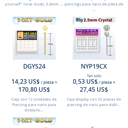
yourself" nose studs, 0.6mm ...
piercings para nariz de plata de
...
DGYS24
NYP19CX
Tan solo:
14,23 US$
0,53 US$
/ pieza
=
/ pieza
=
170,80 US$
27,45 US$
Caja con 12 unidades de
Caja display con 52 piezas de
Piercing para nariz para
piercing de nariz para dobl...
doblarlo...