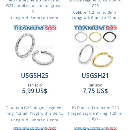
Aro de segmento de titanio
Aro de segmento de titanio
G23 anodizado, con un grosor
G23
d...
Calibre: 1.2mm to 3mm
Longitud: 6mm to 16mm
Longitud: 6mm to 10mm
USGSH25
USGSH21
Tan solo:
Tan solo:
5,99 US$
7,75 US$
Titanium G23 hinged segment
PVD plated titanium G23
ring, 1.2mm (16g) with side f...
hinged segment ring, 1.2mm
(16g) ...
Longitud: 8mm to 10mm