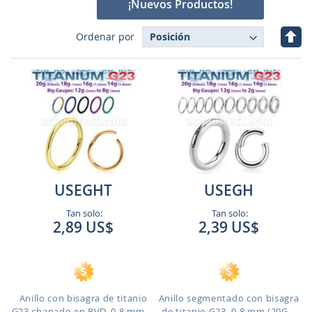
¡Nuevos Productos!
Fijar
Ordenar por
Dire
Des
USEGHT
USEGH
Tan solo:
Tan solo:
2,89 US$
2,39 US$
Anillo con bisagra de titanio
Anillo segmentado con bisagra
G23 chapado en PVD, 0,8 mm ...
de titanio G23, 0,8 mm (20G...