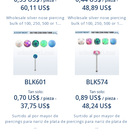
/ pieza
-
/ pieza
-
60,11 US$
48,89 US$
Wholesale silver nose piercing
Wholesale silver nose piercing
bulk of 100, 250, 500 or 1...
bulk of 100, 250, 500 or 1...
BLK601
BLK574
Tan solo:
Tan solo:
0,70 US$
0,89 US$
/ pieza
-
/ pieza
-
37,75 US$
48,24 US$
Surtido al por mayor de
Surtido al por mayor de
piercings para nariz de plata de
piercings para nariz de plata de
...
...