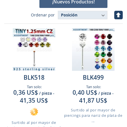
¡Nuevos Productos!
Fijar
Ordenar por
Dire
Des
BLK518
BLK499
Tan solo:
Tan solo:
0,36 US$
0,40 US$
/ pieza
-
/ pieza
-
41,35 US$
41,87 US$
Surtido al por mayor de
piercings para nariz de plata de
...
Surtido al por mayor de