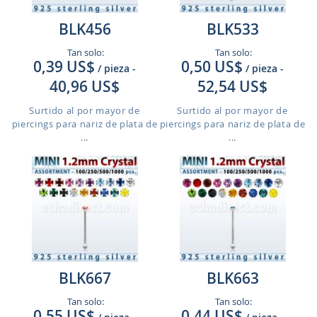
BLK456
BLK533
Tan solo:
Tan solo:
0,39 US$
0,50 US$
/ pieza
-
/ pieza
-
40,96 US$
52,54 US$
Surtido al por mayor de
Surtido al por mayor de
piercings para nariz de plata de
piercings para nariz de plata de
...
...
BLK667
BLK663
Tan solo:
Tan solo:
0,55 US$
0,44 US$