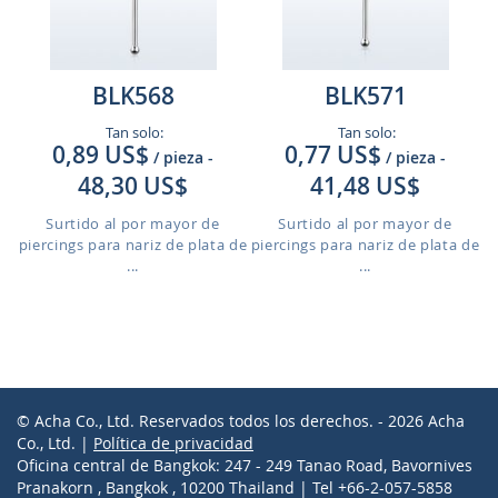
BLK568
BLK571
Tan solo:
Tan solo:
0,89 US$
0,77 US$
/ pieza
-
/ pieza
-
48,30 US$
41,48 US$
Surtido al por mayor de
Surtido al por mayor de
piercings para nariz de plata de
piercings para nariz de plata de
...
...
© Acha Co., Ltd. Reservados todos los derechos. - 2026 Acha
Co., Ltd. |
Política de privacidad
Oficina central de Bangkok: 247 - 249 Tanao Road, Bavornives
Pranakorn , Bangkok , 10200 Thailand | Tel +66-2-057-5858