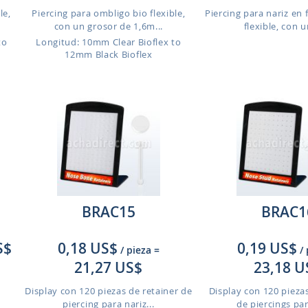
le,
Piercing para ombligo bio flexible,
Piercing para nariz en 
con un grosor de 1,6m...
flexible, con un
to
Longitud: 10mm Clear Bioflex to
12mm Black Bioflex
BRAC15
BRAC1
S$
0,18 US$
0,19 US$
/ pieza
=
/
21,27 US$
23,18 U
Display con 120 piezas de retainer de
Display con 120 pieza
piercing para nariz...
de piercings par