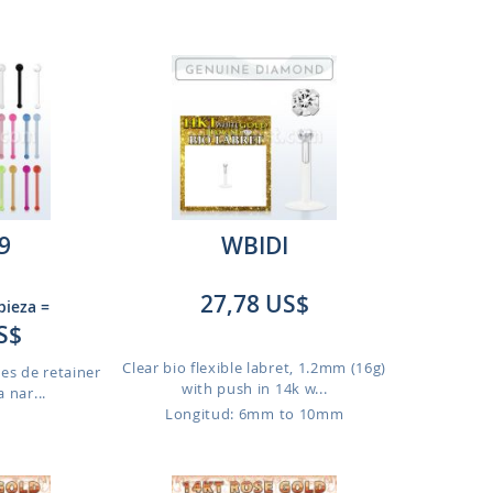
9
WBIDI
27,78 US$
 pieza
=
S$
Clear bio flexible labret, 1.2mm (16g)
es de retainer
with push in 14k w...
 nar...
Longitud: 6mm to 10mm