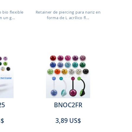
 bio flexible
Retainer de piercing para nariz en
 un g...
forma de L acrílico fl...
25
BNOC2FR
S$
3,89 US$