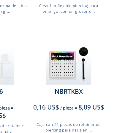
forma de L bio
Clear bio flexible piercing para
 gr...
ombligo, con un grosor d...
6
NBRTKBX
0,16 US$
8,09 US$
 pieza
=
/ pieza
=
S$
Caja con 52 piezas de retainer de
s de retainers
piercing para nariz en ...
a nar...