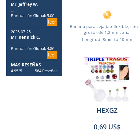
Mr. Jeffrey W.
...
Puntuación Global: 5.00
leer
Banana para ceja bio flexible, con
2026-07-25
grosor de 1,2mm con...
Mr. Rennick C.
Longitud: 8mm to 10mm
...
Puntuación Global: 4.86
leer
MAS RESEÑAS
4.95/5
564 Reseñas
HEXGZ
0,69 US$