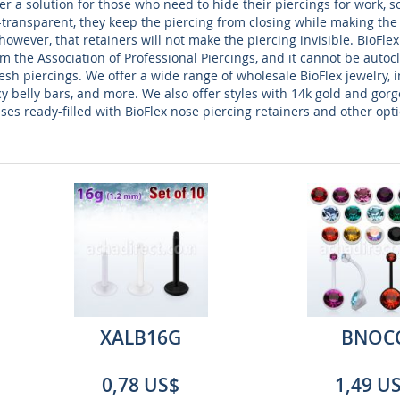
er a solution for those who need to hide their piercings for work, so
transparent, they keep the piercing from closing while making the 
, however, that retainers will not make the piercing invisible. BioFl
om the Association of Professional Piercings, and it cannot be autocl
sh piercings. We offer a wide range of wholesale BioFlex jewelry, i
ncy belly bars, and more. We also offer styles with 14k gold and go
ses ready-filled with BioFlex nose piercing retainers and other opti
XALB16G
BNOC
0,78 US$
1,49 U