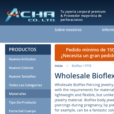
Tu joyería corporal premium
& Proveedor mayorista de
perforaciones
Sobre nosotros
Inform
PRODUCTOS
Pedido mínimo de 150 
¿Necesita un gran pedi
Nuevos Artículos
Inicio
Bioflex / PTFE
Nuevos Colores
Wholesale Bioflex
Nuevos Tamaños
Wholesale BioFlex Piercing Jewelry
Todas Las Categorías
with the requirements for materials
Materiales
lightweight and flexible, but unlik
jewelry material. BioFlex body jewel
Tipo De Producto
piercings during pregnancy, lip pie
for example, can be a fantastic so
Parte Del Cuerpo