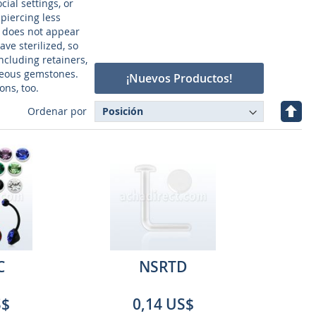
cial settings, or
piercing less
ex does not appear
ave sterilized, so
ncluding retainers,
rgeous gemstones.
¡Nuevos Productos!
ons, too.
Fijar
Ordenar por
Direc
Desc
C
NSRTD
S$
0,14 US$