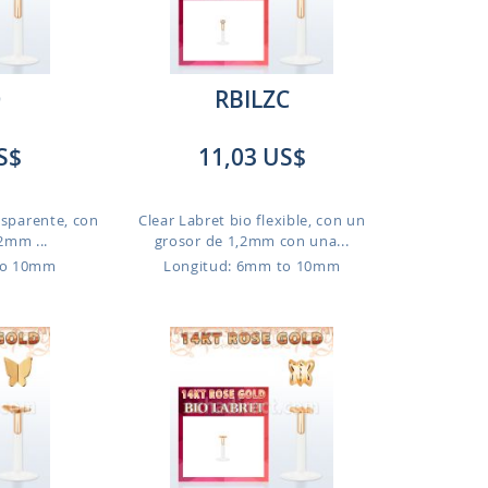
D
RBILZC
S$
11,03 US$
nsparente, con
Clear Labret bio flexible, con un
2mm ...
grosor de 1,2mm con una...
to 10mm
Longitud: 6mm to 10mm