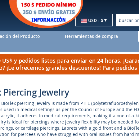
Moneda
USD - $
Buscar
ación del Producto
Herramientas de compra
US$ y pedidos listos para enviar en 24 horas. ¡Garan
do? ¡Le ofrecemos grandes descuentos! Para pedido
 Piercing Jewelry
. BioFlex piercing jewelry is made from PTFE (polytetrafluoroethyle
 used in medical settings as per the Council of Europe and the FDA. 
e acrylic, it adheres to medical requirements, making it a one-of-a-k
ry is ideal for piercings where jewelry flexibility may be needed for
rcings, or cartilage piercings. Labrets with a gold front and a BioFl
lution for piercees who have struggled with oral issues from hard m