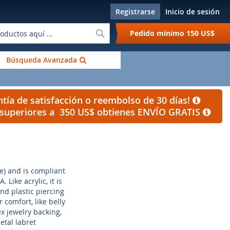
Registrarse
Inicio de sesión
Buscar
Pedido mínimo
150 US$
Búsqueda Avanzada
tía de satisfacción o reembolso de 30 días!
s superiores a 350 US$ obtienes ENVÍO GRATIS
ne) and is compliant
Like acrylic, it is
ind plastic piercing
 comfort, like belly
ex jewelry backing,
etal labret