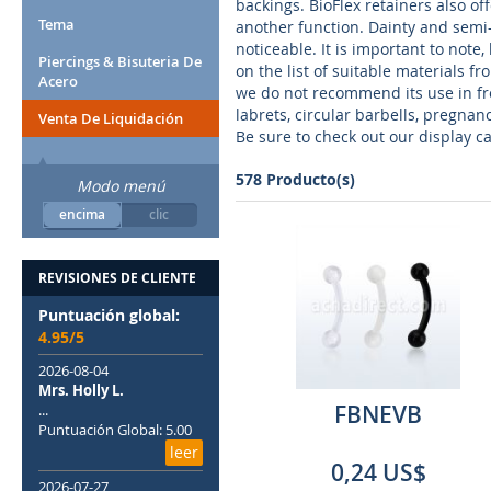
backings. BioFlex retainers also off
Tema
another function. Dainty and semi-
noticeable. It is important to note
Piercings & Bisuteria De
on the list of suitable materials fr
Acero
we do not recommend its use in fre
labrets, circular barbells, pregna
Venta De Liquidación
Be sure to check out our display ca
578 Producto(s)
Modo menú
encima
clic
REVISIONES DE CLIENTE
Puntuación global:
4.95/5
2026-08-04
Mrs. Holly L.
FBNEVB
...
Puntuación Global: 5.00
leer
0,24 US$
2026-07-27