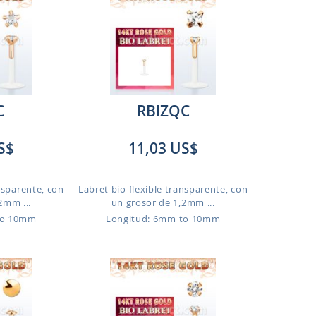
C
RBIZQC
S$
11,03 US$
nsparente, con
Labret bio flexible transparente, con
2mm ...
un grosor de 1,2mm ...
to 10mm
Longitud: 6mm to 10mm