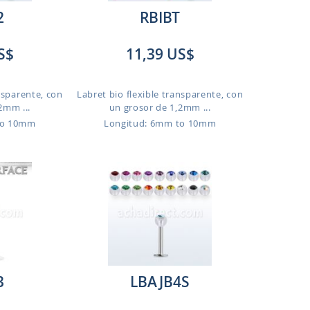
2
RBIBT
S$
11,39 US$
nsparente, con
Labret bio flexible transparente, con
2mm ...
un grosor de 1,2mm ...
to 10mm
Longitud: 6mm to 10mm
3
LBAJB4S