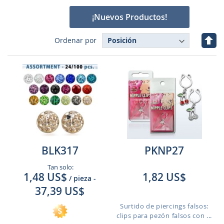
¡Nuevos Productos!
Fijar
Ordenar por
Dire
Des
BLK317
PKNP27
Tan solo:
1,48 US$
1,82 US$
/ pieza
-
37,39 US$
Surtido de piercings falsos:
clips para pezón falsos con ...