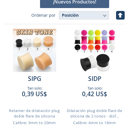
¡Nuevos Productos!
Fijar
Ordenar por
Dire
Des
SIPG
SIDP
Tan solo:
Tan solo:
0,39 US$
0,42 US$
Retainer de dilatación plug
Dilatación plug doble flare de
doble flare de silicona
silicona de 2 tonos - disf...
Calibre: 3mm to 20mm
Calibre: 4mm to 16mm