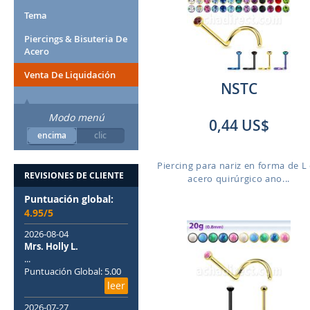
Tema
Piercings & Bisuteria De
Acero
Venta De Liquidación
NSTC
Modo menú
0,44 US$
encima
clic
Piercing para nariz en forma de L
REVISIONES DE CLIENTE
acero quirúrgico ano...
Puntuación global:
4.95/5
2026-08-04
Mrs. Holly L.
...
Puntuación Global: 5.00
leer
2026-07-27