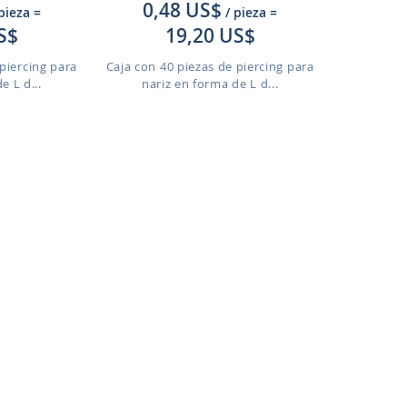
0,48 US$
 pieza
=
/ pieza
=
S$
19,20 US$
piercing para
Caja con 40 piezas de piercing para
e L d...
nariz en forma de L d...