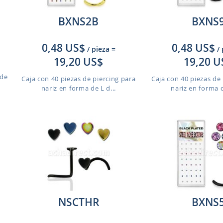
BXNS2B
BXNS
0,48 US$
0,48 US$
/ pieza
=
/
19,20 US$
19,20 U
 de
Caja con 40 piezas de piercing para
Caja con 40 piezas de 
nariz en forma de L d...
nariz en forma d
NSCTHR
BXNS