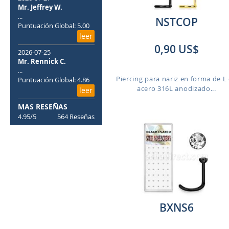
Mr. Jeffrey W.
...
NSTCOP
Puntuación Global: 5.00
leer
0,90 US$
2026-07-25
Mr. Rennick C.
...
Piercing para nariz en forma de L
Puntuación Global: 4.86
acero 316L anodizado...
leer
MAS RESEÑAS
4.95/5
564 Reseñas
BXNS6