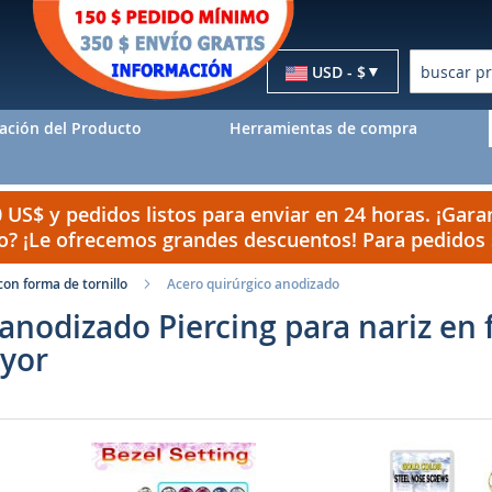
Moneda
USD - $
Buscar
ación del Producto
Herramientas de compra
US$ y pedidos listos para enviar en 24 horas. ¡Garan
do? ¡Le ofrecemos grandes descuentos! Para pedido
con forma de tornillo
Acero quirúrgico anodizado
 anodizado Piercing para nariz en
ayor