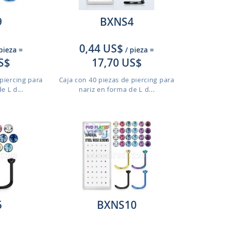
9
BXNS4
0,44 US$
 pieza
=
/ pieza
=
S$
17,70 US$
piercing para
Caja con 40 piezas de piercing para
e L d...
nariz en forma de L d...
5
BXNS10