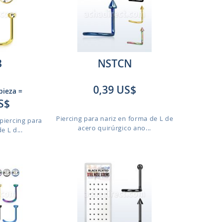
3
NSTCN
0,39 US$
 pieza
=
S$
Piercing para nariz en forma de L de
piercing para
acero quirúrgico ano...
e L d...