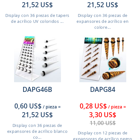
21,52 US$
21,52 US$
Display con 36 piezas de tapers
Display con 36 piezas de
de acrílico UV coloridos ...
expansores de acrílico en
colore...
DAPG46B
DAPG84
0,60 US$
0,28 US$
/ pieza
=
/ pieza
=
21,52 US$
3,30 US$
11,00 US$
Display con 36 piezas de
expansores de acrílico blanco
Display con 12 piezas de
co...
expansores de acrílico negro