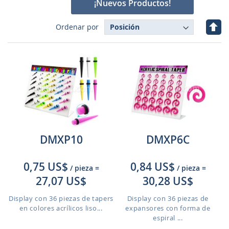
¡Nuevos Productos!
Fijar
Ordenar por
Dire
Des
DMXP10
DMXP6C
0,75 US$
0,84 US$
/ pieza
=
/ pieza
=
27,07 US$
30,28 US$
Display con 36 piezas de tapers
Display con 36 piezas de
en colores acrílicos liso...
expansores con forma de
espiral ...