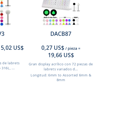
V3
DACB87
5,02 US$
0,27 US$
/ pieza
=
19,66 US$
s de labrets
Gran display acrílico con 72 piezas de
316L, ...
labrets variados d...
Longitud: 6mm to Assorted 6mm &
8mm