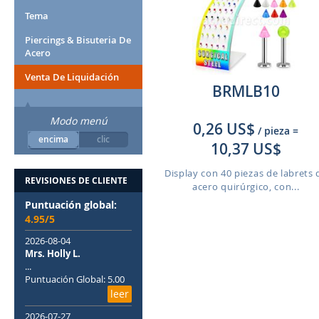
Tema
Piercings & Bisuteria De
Acero
Venta De Liquidación
BRMLB10
Modo menú
0,26 US$
/ pieza
=
encima
clic
10,37 US$
Display con 40 piezas de labrets 
REVISIONES DE CLIENTE
acero quirúrgico, con...
Puntuación global:
4.95/5
2026-08-04
Mrs. Holly L.
...
Puntuación Global: 5.00
leer
2026-07-27