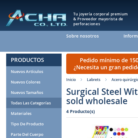
Tu joyería corporal premium
& Proveedor mayorista de
perforaciones
Sobre nosotros
Inform
PRODUCTOS
Pedido mínimo de 150 
¿Necesita un gran pedi
Nuevos Artículos
Inicio
Labrets
Acero quirúrgic
Nuevos Colores
Surgical Steel Wi
Nuevos Tamaños
sold wholesale
Todas Las Categorías
4 Producto(s)
Materiales
Tipo De Producto
Parte Del Cuerpo