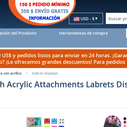
Moneda
USD - $
Buscar
ación del Producto
Herramientas de compra
US$ y pedidos listos para enviar en 24 horas. ¡Garan
do? ¡Le ofrecemos grandes descuentos! Para pedido
o con acrílico
Sold on Displays
th Acrylic Attachments Labrets Di