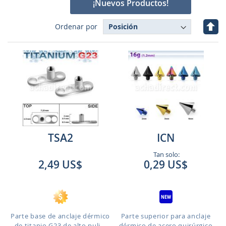
¡Nuevos Productos!
Fijar
Ordenar por
Dire
Des
TSA2
ICN
Tan solo:
2,49 US$
0,29 US$
Parte base de anclaje dérmico
Parte superior para anclaje
de titanio G23 de alto puli...
dérmico de acero quirúrgico