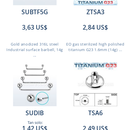
SUBTF5G
ZTSA3
3,63 US$
2,84 US$
Gold anodized 316L steel
EO gas sterilized high polished
Industrial surface barbell, 14g
titanium G23 1.6mm (14g) ...
...
SUDIB
TSA6
Tan solo:
1,42 US$
2,49 US$