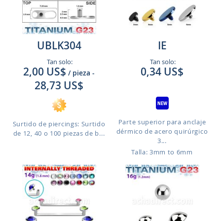
UBLK304
IE
Tan solo:
Tan solo:
2,00 US$
0,34 US$
/ pieza
-
28,73 US$
Parte superior para anclaje
Surtido de piercings: Surtido
dérmico de acero quirúrgico
de 12, 40 o 100 piezas de b...
3...
Talla: 3mm to 6mm