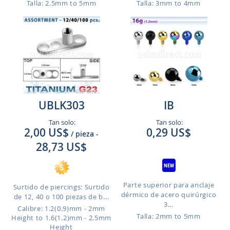
Talla: 2.5mm to 5mm
Talla: 3mm to 4mm
UBLK303
IB
Tan solo:
Tan solo:
2,00 US$
0,29 US$
/ pieza
-
28,73 US$
Parte superior para anclaje
Surtido de piercings: Surtido
dérmico de acero quirúrgico
de 12, 40 o 100 piezas de b...
3...
Calibre: 1.2(0.9)mm - 2mm
Talla: 2mm to 5mm
Height to 1.6(1.2)mm - 2.5mm
Height