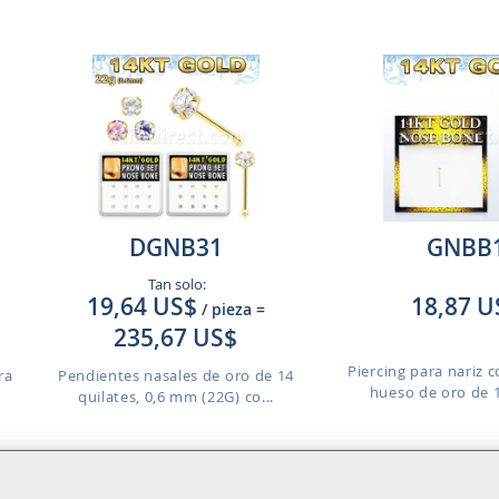
DGNB31
GNBB
Tan solo:
19,64 US$
18,87 U
/ pieza
=
235,67 US$
Piercing para nariz 
ra
Pendientes nasales de oro de 14
hueso de oro de 14
quilates, 0,6 mm (22G) co...