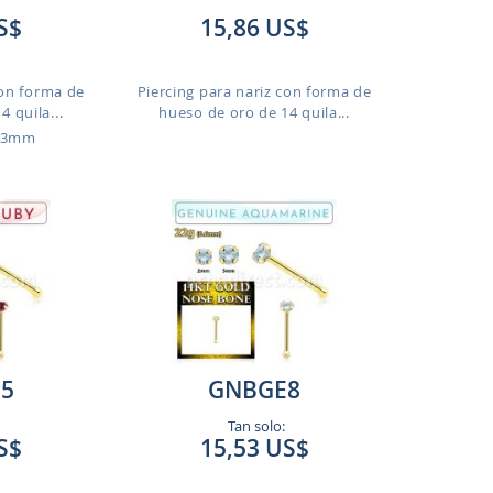
S$
15,86 US$
con forma de
Piercing para nariz con forma de
 quila...
hueso de oro de 14 quila...
o 3mm
5
GNBGE8
Tan solo:
S$
15,53 US$