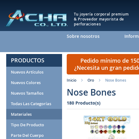
Tu joyería corporal premium
& Proveedor mayorista de
perforaciones
Sobre nosotros
Inform
PRODUCTOS
Pedido mínimo de 150 
¿Necesita un gran pedi
Nuevos Artículos
Inicio
Oro
Nose Bones
Nuevos Colores
Nose Bones
Nuevos Tamaños
180 Producto(s)
Todas Las Categorías
Materiales
Tipo De Producto
Parte Del Cuerpo