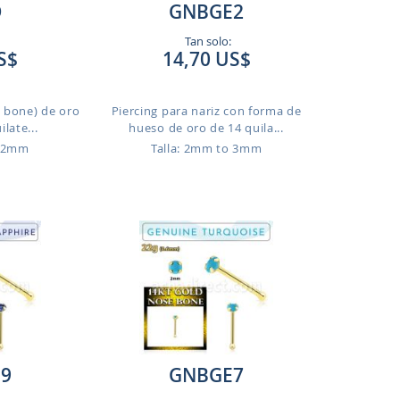
D
GNBGE2
Tan solo:
S$
14,70 US$
e bone) de oro
Piercing para nariz con forma de
late...
hueso de oro de 14 quila...
o 2mm
Talla: 2mm to 3mm
9
GNBGE7