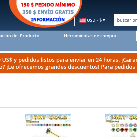
Moneda
USD - $
Buscar
ación del Producto
Herramientas de compra
US$ y pedidos listos para enviar en 24 horas. ¡Garan
do? ¡Le ofrecemos grandes descuentos! Para pedido