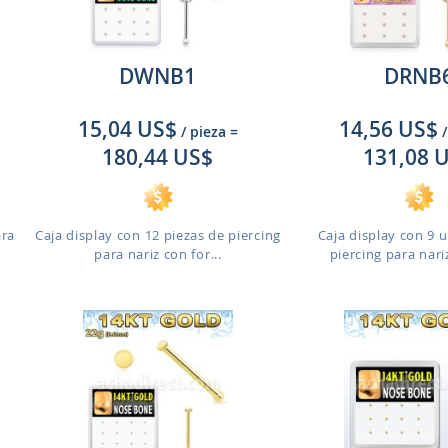
DWNB1
DRNB
15,04 US$
14,56 US$
/ pieza
=
/
180,44 US$
131,08 
ara
Caja display con 12 piezas de piercing
Caja display con 9 
para nariz con for...
piercing para nariz