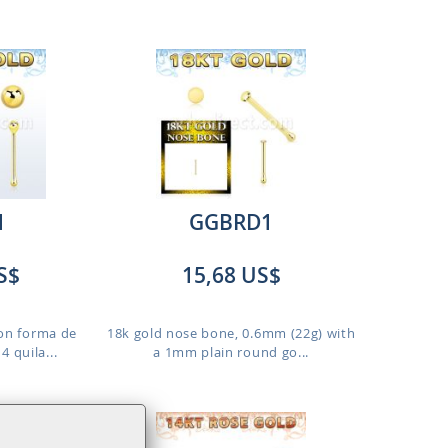
1
GGBRD1
S$
15,68 US$
con forma de
18k gold nose bone, 0.6mm (22g) with
 quila...
a 1mm plain round go...