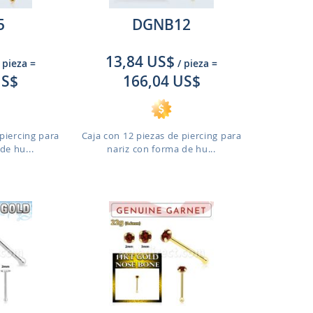
5
DGNB12
13,84 US$
 pieza
=
/ pieza
=
US$
166,04 US$
piercing para
Caja con 12 piezas de piercing para
de hu...
nariz con forma de hu...