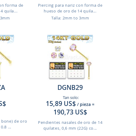
con forma de
Piercing para nariz con forma de
 quila...
hueso de oro de 14 quila...
o 3mm
Talla: 2mm to 3mm
ZA
DGNB29
Tan solo:
S$
15,89 US$
/ pieza
=
190,73 US$
e bone) de oro
Pendientes nasales de oro de 14
0.8 ...
quilates, 0,6 mm (22G) co...