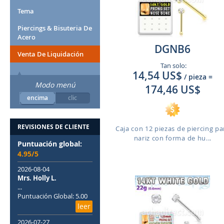
Tema
Piercings & Bisuteria De
Acero
DGNB6
Venta De Liquidación
Tan solo:
14,54 US$
/ pieza
=
Modo menú
174,46 US$
encima
clic
REVISIONES DE CLIENTE
Caja con 12 piezas de piercing pa
nariz con forma de hu...
Puntuación global:
4.95/5
2026-08-04
Mrs. Holly L.
...
Puntuación Global: 5.00
leer
2026-07-27