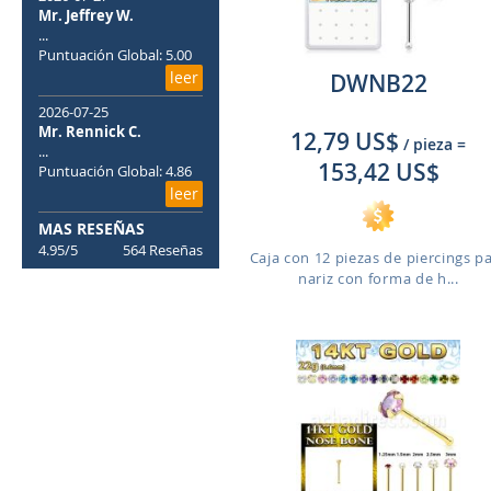
Mr. Jeffrey W.
...
Puntuación Global: 5.00
leer
DWNB22
2026-07-25
Mr. Rennick C.
12,79 US$
/ pieza
=
...
153,42 US$
Puntuación Global: 4.86
leer
MAS RESEÑAS
4.95/5
564 Reseñas
Caja con 12 piezas de piercings p
nariz con forma de h...