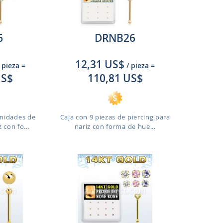
6
DRNB26
12,31 US$
 pieza
=
/ pieza
=
US$
110,81 US$
unidades de
Caja con 9 piezas de piercing para
 con fo...
nariz con forma de hue...