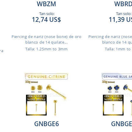
WBZM
WBR
Tan solo:
Tan solo:
12,74 US$
11,39 U
Piercing de nariz (nose bone) de oro
Piercing de nariz (nos
blanco de 14 quilate...
blanco de 14 qui
Talla: 1.25mm to 3mm
Talla: 1mm t
ra
GNBGE6
GNBGE