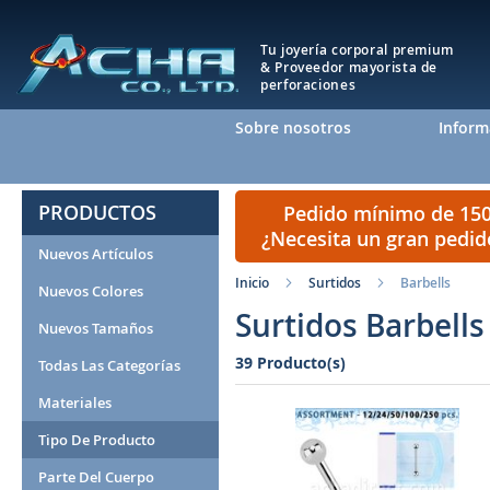
Tu joyería corporal premium
& Proveedor mayorista de
perforaciones
Sobre nosotros
Inform
PRODUCTOS
Pedido mínimo de 150 
¿Necesita un gran pedi
Nuevos Artículos
Inicio
Surtidos
Barbells
Nuevos Colores
Surtidos Barbells
Nuevos Tamaños
39 Producto(s)
Todas Las Categorías
Materiales
Tipo De Producto
Parte Del Cuerpo