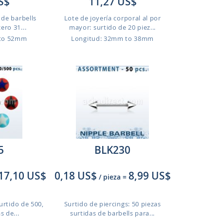
S$
11,27 US$
 de barbells
Lote de joyería corporal al por
ero 31...
mayor: surtido de 20 piez...
 to 52mm
Longitud: 32mm to 38mm
5
BLK230
17,10 US$
0,18 US$
8,99 US$
/ pieza
=
urtido de 500,
Surtido de piercings: 50 piezas
s de...
surtidas de barbells para...