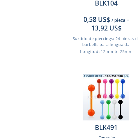
BLK104
0,58 US$
/ pieza
=
13,92 US$
Surtido de piercings: 24 piezas 
barbells para lengua d...
Longitud: 12mm to 25mm
BLK491
Tan solo: