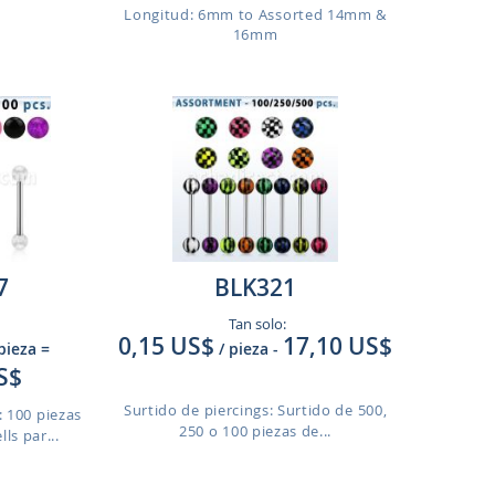
Longitud: 6mm to Assorted 14mm &
16mm
7
BLK321
Tan solo:
0,15 US$
17,10 US$
 pieza
=
/ pieza
-
S$
Surtido de piercings: Surtido de 500,
: 100 piezas
250 o 100 piezas de...
ls par...