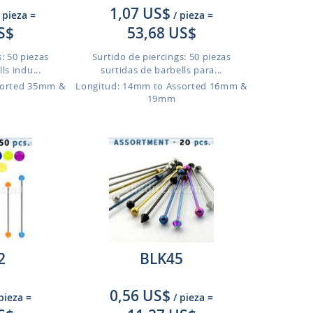
1,07 US$
 pieza
=
/ pieza
=
S$
53,68 US$
: 50 piezas
Surtido de piercings: 50 piezas
ls indu...
surtidas de barbells para...
sorted 35mm &
Longitud: 14mm to Assorted 16mm &
19mm
2
BLK45
0,56 US$
 pieza
=
/ pieza
=