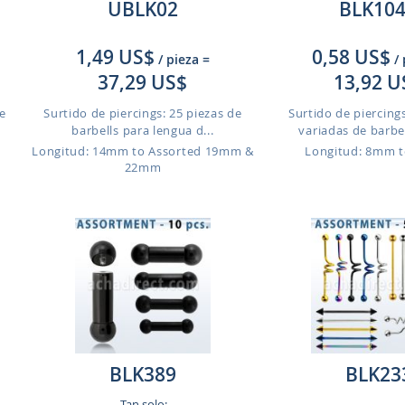
UBLK02
BLK10
1,49 US$
0,58 US$
/ pieza
=
/
37,29 US$
13,92 U
de
Surtido de piercings: 25 piezas de
Surtido de piercings
barbells para lengua d...
variadas de barbel
Longitud: 14mm to Assorted 19mm &
Longitud: 8mm 
22mm
BLK389
BLK23
Tan solo: