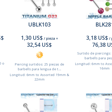
UBLK103
BLK28
S$
1,30 US$
3,18 US$
/ pieza
=
/
32,54 US$
76,38 U
Surtido de piercings:
barbells para pez
0 o
Longitud: 6mm to As
Piercing surtidos: 25 piezas de
16mm
barbells para lengua de t...
Longitud: 6mm to Assorted 19mm &
22mm