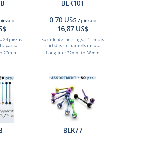
4B
BLK101
0,70 US$
 pieza
=
/ pieza
=
S$
16,87 US$
: 24 piezas
Surtido de piercings: 24 piezas
ls para...
surtidas de barbells indu...
to 22mm
Longitud: 32mm to 38mm
3
BLK77