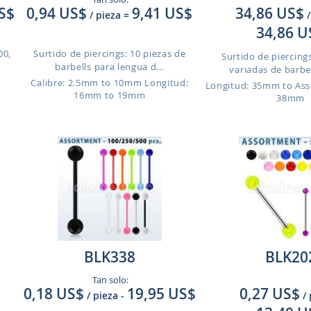
S$
0,94 US$
9,41 US$
34,86 US$
/ pieza
=
/
34,86 U
00,
Surtido de piercings: 10 piezas de
Surtido de piercings
barbells para lengua d...
variadas de barbel
Calibre: 2.5mm to 10mm
Longitud:
Longitud: 35mm to As
16mm to 19mm
38mm
BLK338
BLK20
Tan solo:
0,18 US$
19,95 US$
0,27 US$
/ pieza
-
/