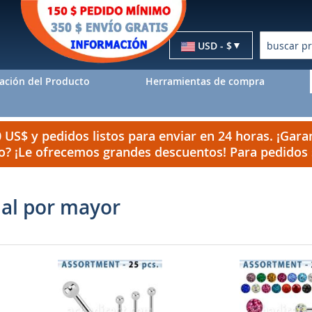
Moneda
USD - $
Buscar
ación del Producto
Herramientas de compra
US$ y pedidos listos para enviar en 24 horas. ¡Garan
do? ¡Le ofrecemos grandes descuentos! Para pedido
 al por mayor