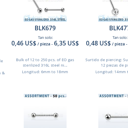
BLK679
BLK47
Tan solo:
Tan solo:
0,46 US$
6,35 US$
0,48 US$
/ pieza
-
/ pieza
-
Bulk of 12 to 250 pcs. of EO gas
Surtido de piercing: Su
de
sterilized 316L steel ni...
12 piezas de pi
Longitud: 6mm to 18mm
Longitud: 14mm
m &