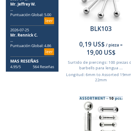
Mr. Jeffrey W.
...
Puntuación Global: 5.00
leer
BLK103
2026-07-25
Mr. Rennick C.
...
0,19 US$
/ pieza
=
Puntuación Global: 4.86
19,00 US$
leer
MAS RESEÑAS
Surtido de piercings: 100 piezas 
4.95/5
564 Reseñas
barbells para lengua ...
Longitud: 6mm to Assorted 19m
22mm