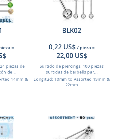
1
BLK02
0,22 US$
 pieza
=
/ pieza
=
S$
22,00 US$
 24 piezas de
Surtido de piercings, 100 piezas
ón de...
surtidas de barbells par...
sorted 14mm &
Longitud: 10mm to Assorted 19mm &
22mm