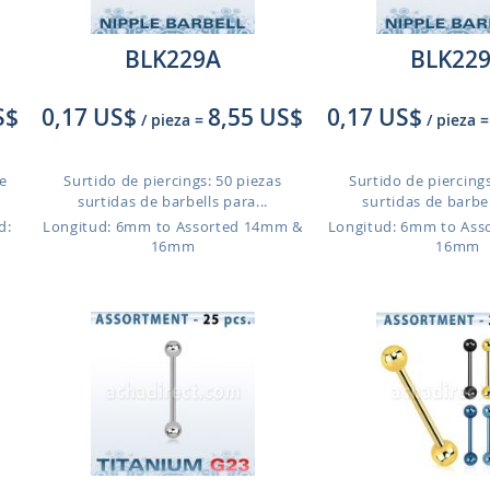
BLK229A
BLK22
S$
0,17 US$
8,55 US$
0,17 US$
/ pieza
=
/ pieza
=
de
Surtido de piercings: 50 piezas
Surtido de piercings
surtidas de barbells para...
surtidas de barbel
d:
Longitud: 6mm to Assorted 14mm &
Longitud: 6mm to As
16mm
16mm