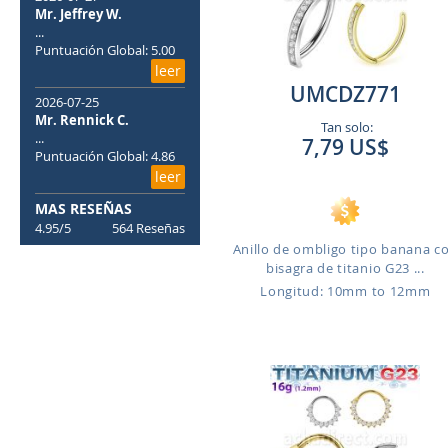
Mr. Jeffrey W.
...
Puntuación Global: 5.00
leer
UMCDZ771
2026-07-25
Mr. Rennick C.
Tan solo:
...
7,79 US$
Puntuación Global: 4.86
leer
MAS RESEÑAS
4.95/5
564 Reseñas
Anillo de ombligo tipo banana c
bisagra de titanio G23 ...
Longitud: 10mm to 12mm