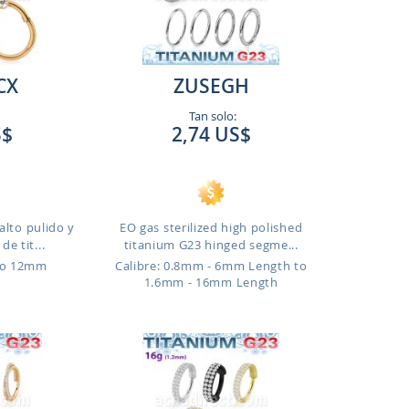
CX
ZUSEGH
Tan solo:
S$
2,74 US$
alto pulido y
EO gas sterilized high polished
e tit...
titanium G23 hinged segme...
to 12mm
Calibre: 0.8mm - 6mm Length to
1.6mm - 16mm Length