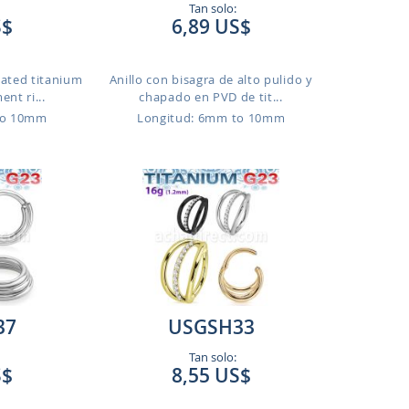
Tan solo:
S$
6,89 US$
lated titanium
Anillo con bisagra de alto pulido y
nt ri...
chapado en PVD de tit...
to 10mm
Longitud: 6mm to 10mm
37
USGSH33
Tan solo:
S$
8,55 US$