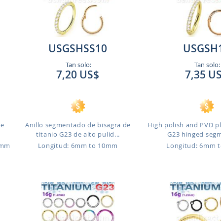
USGSHSS10
USGSH
Tan solo:
Tan solo:
7,20 US$
7,35 U
de
Anillo segmentado de bisagra de
High polish and PVD p
titanio G23 de alto pulid...
G23 hinged segme
6mm
Longitud: 6mm to 10mm
Longitud: 6mm 