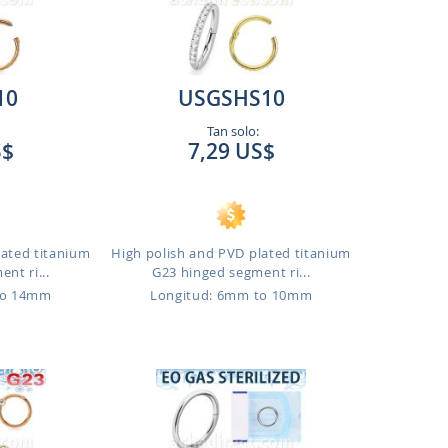
10
USGSHS10
Tan solo:
S$
7,29 US$
lated titanium
High polish and PVD plated titanium
nt ri...
G23 hinged segment ri...
to 14mm
Longitud: 6mm to 10mm