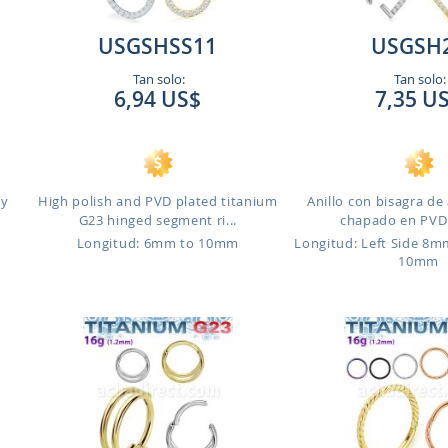
USGSHSS11
USGSH
Tan solo:
Tan solo:
6,94 US$
7,35 U
 y
High polish and PVD plated titanium
Anillo con bisagra de 
G23 hinged segment ri...
chapado en PVD d
Longitud: 6mm to 10mm
Longitud: Left Side 8m
10mm