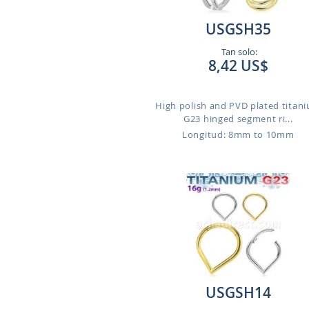
USGSH35
Tan solo:
8,42 US$
High polish and PVD plated titan
G23 hinged segment ri...
Longitud: 8mm to 10mm
USGSH14