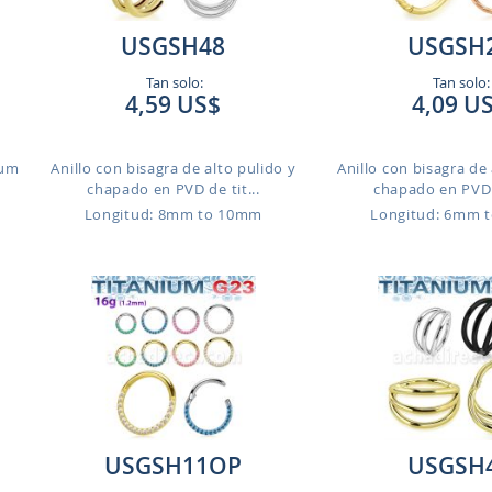
USGSH48
USGSH
Tan solo:
Tan solo:
4,59 US$
4,09 U
ium
Anillo con bisagra de alto pulido y
Anillo con bisagra de 
chapado en PVD de tit...
chapado en PVD d
Longitud: 8mm to 10mm
Longitud: 6mm 
USGSH11OP
USGSH