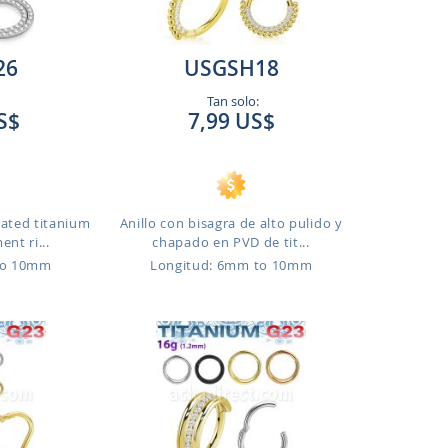
26
USGSH18
Tan solo:
S$
7,99 US$
lated titanium
Anillo con bisagra de alto pulido y
nt ri...
chapado en PVD de tit...
to 10mm
Longitud: 6mm to 10mm