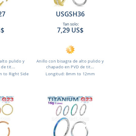
27
USGSH36
Tan solo:
S$
7,29 US$
alto pulido y
Anillo con bisagra de alto pulido y
e tit...
chapado en PVD de tit...
m to Right Side
Longitud: 8mm to 12mm