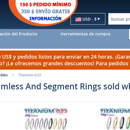
Moneda
USD - $
Buscar
ación del Producto
Herramientas de compra
US$ y pedidos listos para enviar en 24 horas. ¡Garan
do? ¡Le ofrecemos grandes descuentos! Para pedido
ibles
Titanium G23
amless And Segment Rings sold w