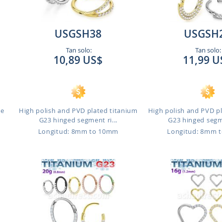
USGSH38
USGSH
Tan solo:
Tan solo:
10,89 US$
11,99 U
de
High polish and PVD plated titanium
High polish and PVD p
G23 hinged segment ri...
G23 hinged segme
Longitud: 8mm to 10mm
Longitud: 8mm 