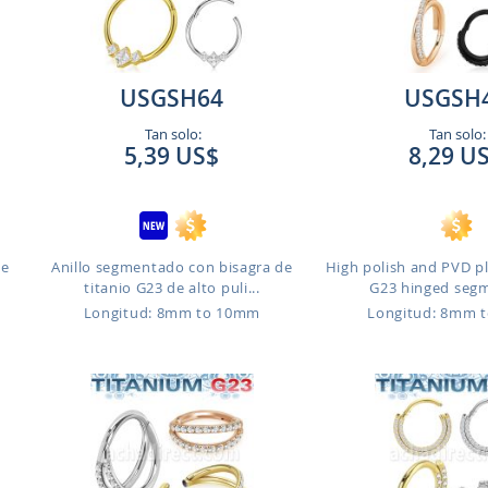
USGSH64
USGSH
Tan solo:
Tan solo:
5,39 US$
8,29 U
de
Anillo segmentado con bisagra de
High polish and PVD p
titanio G23 de alto puli...
G23 hinged segme
Longitud: 8mm to 10mm
Longitud: 8mm 