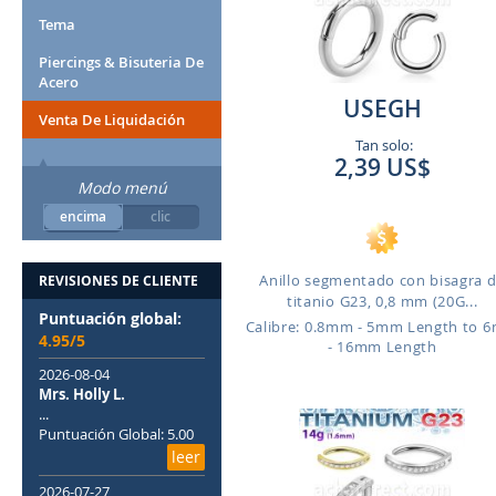
Tema
Piercings & Bisuteria De
Acero
USEGH
Venta De Liquidación
Tan solo:
2,39 US$
Modo menú
encima
clic
Anillo segmentado con bisagra 
REVISIONES DE CLIENTE
titanio G23, 0,8 mm (20G...
Puntuación global:
Calibre: 0.8mm - 5mm Length to 
4.95/5
- 16mm Length
2026-08-04
Mrs. Holly L.
...
Puntuación Global: 5.00
leer
2026-07-27