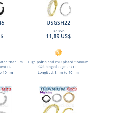
45
USGSH22
Tan solo:
S$
11,89 US$
lated titanium
High polish and PVD plated titanium
nt ri...
G23 hinged segment ri...
to 10mm
Longitud: 8mm to 10mm