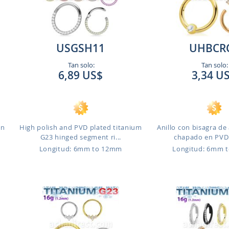
USGSH11
UHBCR
Tan solo:
Tan solo:
6,89 US$
3,34 U
on
High polish and PVD plated titanium
Anillo con bisagra de 
G23 hinged segment ri...
chapado en PVD d
Longitud: 6mm to 12mm
Longitud: 6mm 