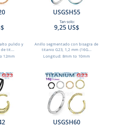
20
USGSH55
Tan solo:
S$
9,25 US$
alto pulido y
Anillo segmentado con bisagra de
e tit...
titanio G23, 1,2 mm (16G...
to 12mm
Longitud: 8mm to 10mm
42
USGSH60