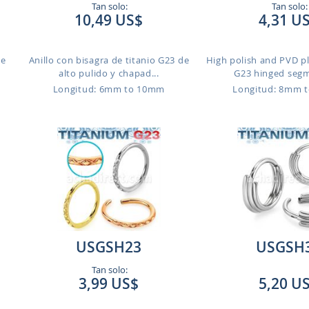
Tan solo:
Tan solo:
10,49 US$
4,31 U
de
Anillo con bisagra de titanio G23 de
High polish and PVD p
alto pulido y chapad...
G23 hinged segme
Longitud: 6mm to 10mm
Longitud: 8mm 
USGSH23
USGSH
Tan solo:
3,99 US$
5,20 U