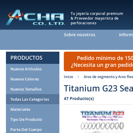
Tu joyería corporal premium
& Proveedor mayorista de
perforaciones
Sobre nosotros
Inform
PRODUCTOS
Pedido mínimo de 150 
¿Necesita un gran pedi
Nuevos Artículos
Inicio
Aros de segmento y Aros flex
Nuevos Colores
Titanium G23 Se
Nuevos Tamaños
47 Producto(s)
Todas Las Categorías
Materiales
Tipo De Producto
Parte Del Cuerpo