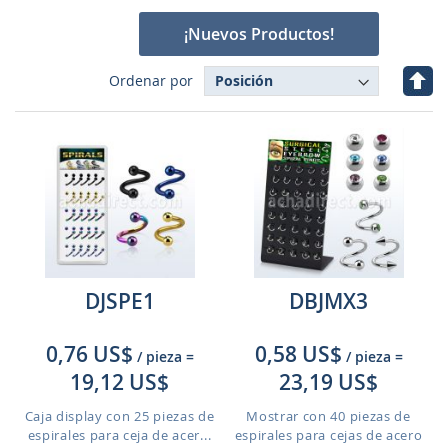
¡Nuevos Productos!
Fijar
Ordenar por
Dire
Des
DJSPE1
DBJMX3
0,76 US$
0,58 US$
/ pieza
=
/ pieza
=
19,12 US$
23,19 US$
Caja display con 25 piezas de
Mostrar con 40 piezas de
espirales para ceja de acer...
espirales para cejas de acero