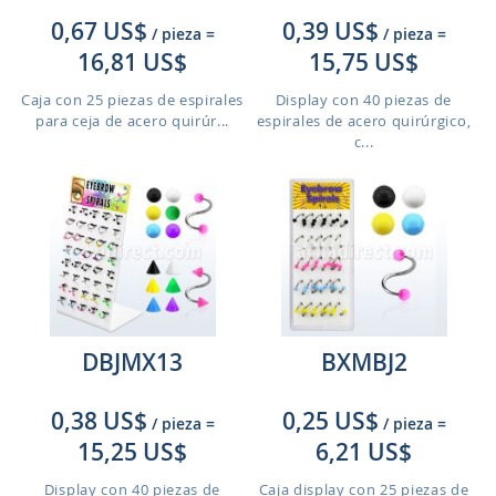
0,67 US$
0,39 US$
/ pieza
=
/ pieza
=
16,81 US$
15,75 US$
Caja con 25 piezas de espirales
Display con 40 piezas de
para ceja de acero quirúr...
espirales de acero quirúrgico,
c...
DBJMX13
BXMBJ2
0,38 US$
0,25 US$
/ pieza
=
/ pieza
=
15,25 US$
6,21 US$
Display con 40 piezas de
Caja display con 25 piezas de