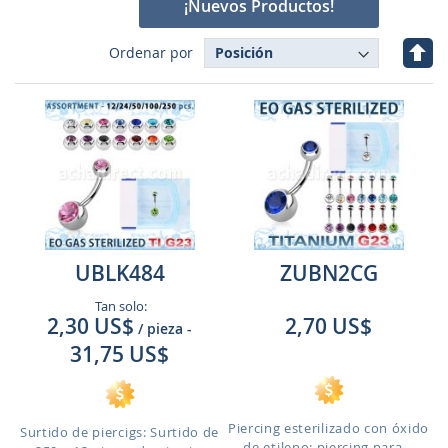
¡Nuevos Productos!
Fijar
Ordenar por
Dire
Des
UBLK484
ZUBN2CG
Tan solo:
2,30 US$
2,70 US$
/ pieza
-
31,75 US$
Piercing esterilizado con óxido
Surtido de piercigs: Surtido de
de etileno: piercing para...