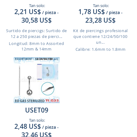
Tan solo:
Tan solo:
2,21 US$
1,78 US$
/ pieza
-
/ pieza
-
30,58 US$
23,28 US$
Surtido de piercigs: Surtido de
Kit de piercings profesional
12 a 250 piezas de pierci...
que contiene 12/24/50/100
un...
Longitud: 8mm to Assorted
12mm & 14mm
Calibre: 1.6mm to 1.8mm
USET09
Tan solo:
2,48 US$
/ pieza
-
32,46 US$