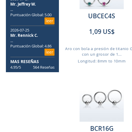
Mr. Jeffrey W.
...
UBCEC4S
Puntuación Global: 5.00
leer
2026-07-25
1,09 US$
Mr. Rennick C.
...
Puntuación Global: 4.86
Aro con bola a presión de titanio 
leer
con un grosor de 1...
Longitud: 8mm to 10mm
MAS RESEÑAS
4.95/5
564 Reseñas
BCR16G