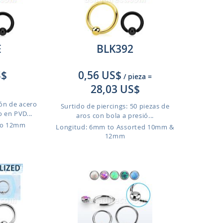
E
BLK392
S$
0,56 US$
/ pieza
=
28,03 US$
ión de acero
Surtido de piercings: 50 piezas de
 en PVD...
aros con bola a presió...
to 12mm
Longitud: 6mm to Assorted 10mm &
12mm