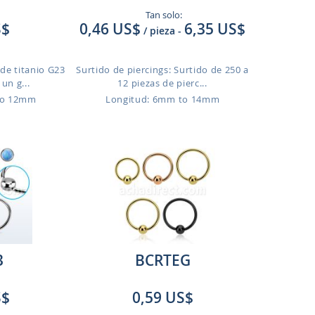
Tan solo:
S$
0,46 US$
6,35 US$
/ pieza
-
 de titanio G23
Surtido de piercings: Surtido de 250 a
un g...
12 piezas de pierc...
to 12mm
Longitud: 6mm to 14mm
3
BCRTEG
S$
0,59 US$