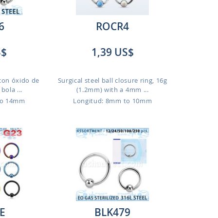
6
ROCR4
S$
1,39 US$
 con óxido de
Surgical steel ball closure ring, 16g
bola ...
(1.2mm) with a 4mm ...
to 14mm
Longitud: 8mm to 10mm
E
BLK479