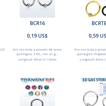
BCR16
BCRT
0,19 US$
0,59 U
G23
Aro con bola a presión de acero
Aro con bola a pres
quirúrgico 316L, con un g...
quirúrgico chapado
Longitud: 6mm to 14mm
Longitud: 6mm 