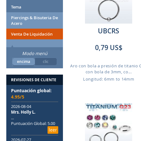
Tema
Piercings & Bisuteria De
Acero
UBCRS
Venta De Liquidación
0,79 US$
Modo menú
encima
clic
Aro con bola a presión de titanio 
con bola de 3mm, co...
Longitud: 6mm to 14mm
REVISIONES DE CLIENTE
Puntuación global:
4.95/5
2026-08-04
Mrs. Holly L.
...
Puntuación Global: 5.00
leer
2026-07-27