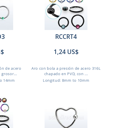
O3
RCCRT4
S$
1,24 US$
ión de acero
Aro con bola a presión de acero 316L
 grosor...
chapado en PVD, con ...
to 14mm
Longitud: 8mm to 10mm