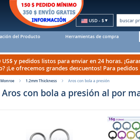
Moneda
USD - $
Buscar
ación del Producto
Herramientas de compra
US$ y pedidos listos para enviar en 24 horas. ¡Garan
do? ¡Le ofrecemos grandes descuentos! Para pedido
 / Monroe
1.2mm Thickness
Aros con bola a presión
Aros con bola a presión al por m