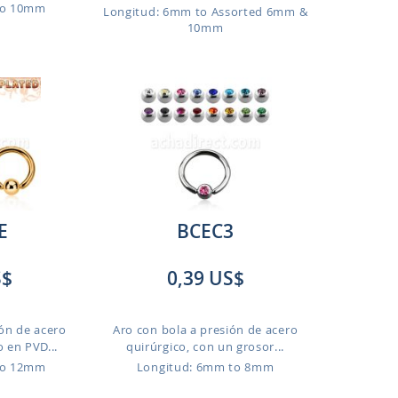
to 10mm
Longitud: 6mm to Assorted 6mm &
10mm
E
BCEC3
S$
0,39 US$
ión de acero
Aro con bola a presión de acero
 en PVD...
quirúrgico, con un grosor...
to 12mm
Longitud: 6mm to 8mm