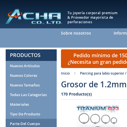
Tu joyería corporal premium
& Proveedor mayorista de
perforaciones
Sobre nosotros
Inform
PRODUCTOS
Pedido mínimo de 150 
¿Necesita un gran pedi
Nuevos Artículos
Inicio
Piercing para labio superior
Nuevos Colores
Grosor de 1.2mm 
Nuevos Tamaños
170 Producto(s)
Todas Las Categorías
Materiales
Tipo De Producto
Parte Del Cuerpo