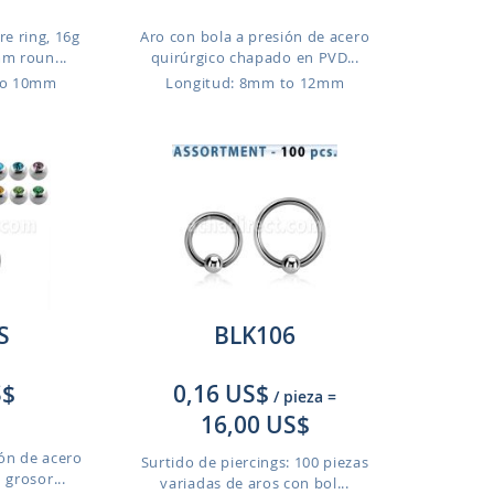
re ring, 16g
Aro con bola a presión de acero
m roun...
quirúrgico chapado en PVD...
to 10mm
Longitud: 8mm to 12mm
S
BLK106
S$
0,16 US$
/ pieza
=
16,00 US$
ión de acero
Surtido de piercings: 100 piezas
 grosor...
variadas de aros con bol...