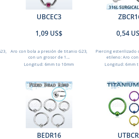
UBCEC3
ZBCR1
1,09 US$
0,54 U
G23,
Aro con bola a presión de titanio G23,
Piercing esterilizado
con un grosor de 1...
etileno: Aro con 
Longitud: 6mm to 10mm
Longitud: 6mm 
BEDR16
UTBCR