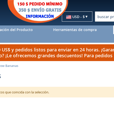
Moneda
USD - $
Buscar
ación del Producto
Herramientas de compra
US$ y pedidos listos para enviar en 24 horas. ¡Garan
do? ¡Le ofrecemos grandes descuentos! Para pedido
row Bananas
s
 que coincida con la selección.