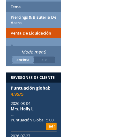
Tema
Piercings & Bisuteria De
Acero
Venta De Liquidación
Modo menú
encima
clic
REVISIONES DE CLIENTE
Puntuación global:
4.95/5
2026-08-04
Mrs. Holly L.
...
Puntuación Global: 5.00
leer
2026-07-27