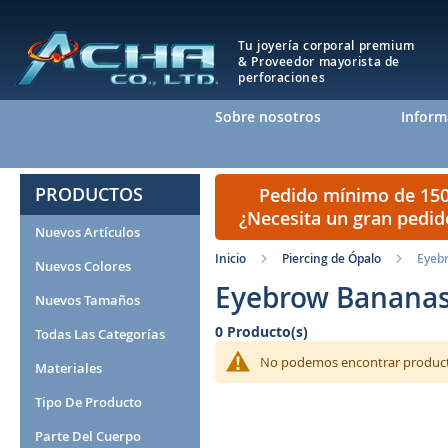
Tu joyería corporal premium
& Proveedor mayorista de
perforaciones
Sobre nosotros
Inform
PRODUCTOS
Pedido mínimo de 150 
¿Necesita un gran pedi
Nuevos Artículos
Inicio
Piercing de Ópalo
Eyeb
Nuevos Colores
Eyebrow Banana
Nuevos Tamaños
0 Producto(s)
Todas Las Categorías
No podemos encontrar productos
Materiales
Tipo De Producto
Parte Del Cuerpo