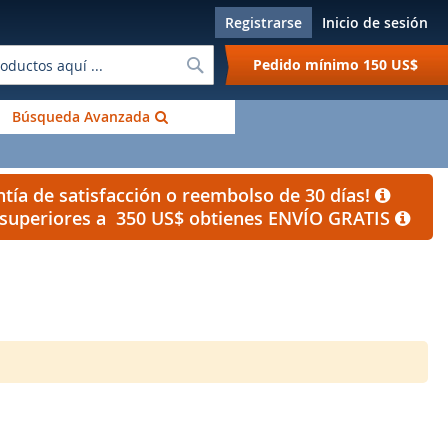
Registrarse
Inicio de sesión
Buscar
Pedido mínimo
150 US$
Búsqueda Avanzada
tía de satisfacción o reembolso de 30 días!
s superiores a 350 US$ obtienes ENVÍO GRATIS