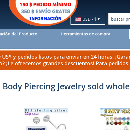
Moneda
USD - $
Buscar
ación del Producto
Herramientas de compra
US$ y pedidos listos para enviar en 24 horas. ¡Garan
do? ¡Le ofrecemos grandes descuentos! Para pedido
Body Piercing Jewelry sold whole