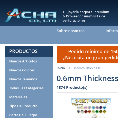
Tu joyería corporal premium
& Proveedor mayorista de
perforaciones
Sobre nosotros
Inform
PRODUCTOS
Pedido mínimo de 150 
¿Necesita un gran pedi
Nuevos Artículos
Inicio
0.6mm Thickness
Nuevos Colores
0.6mm Thickness 
Nuevos Tamaños
1874 Producto(s)
Todas Las Categorías
Materiales
Tipo De Producto
Parte Del Cuerpo