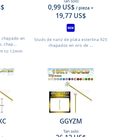
Tan solo:
S$
0,99 US$
/ pieza
=
19,77 US$
o chapado en
Studs de nariz de plata esterlina 925
, chap...
chapados en oro de ...
mm to 12mm
XC
GGYZM
Tan solo: