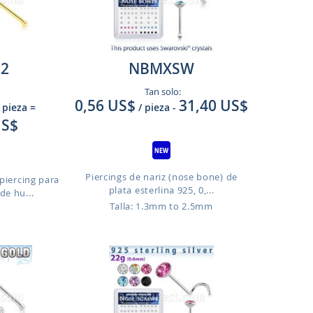
2
NBMXSW
Tan solo:
0,56 US$
31,40 US$
 pieza
=
/ pieza
-
US$
Piercings de nariz (nose bone) de
piercing para
plata esterlina 925, 0,...
de hu...
Talla: 1.3mm to 2.5mm