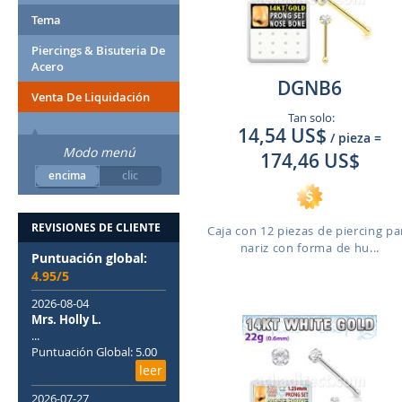
Tema
Piercings & Bisuteria De
Acero
DGNB6
Venta De Liquidación
Tan solo:
14,54 US$
/ pieza
=
Modo menú
174,46 US$
encima
clic
REVISIONES DE CLIENTE
Caja con 12 piezas de piercing pa
nariz con forma de hu...
Puntuación global:
4.95/5
2026-08-04
Mrs. Holly L.
...
Puntuación Global: 5.00
leer
2026-07-27