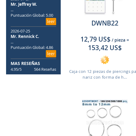
Mr. Jeffrey W.
...
Puntuación Global: 5.00
leer
DWNB22
2026-07-25
Mr. Rennick C.
12,79 US$
/ pieza
=
...
153,42 US$
Puntuación Global: 4.86
leer
MAS RESEÑAS
4.95/5
564 Reseñas
Caja con 12 piezas de piercings p
nariz con forma de h...