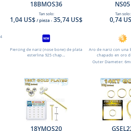
18BMOS36
NS05
Tan solo:
Tan solo:
1,04 US$
35,74 US$
0,74 U
/ pieza
-
14
Piercing de nariz (nose bone) de plata
Aro de nariz con una
esterlina 925 chap...
chapado en oro de
Outer Diameter: 6
18YMOS20
GSEL2