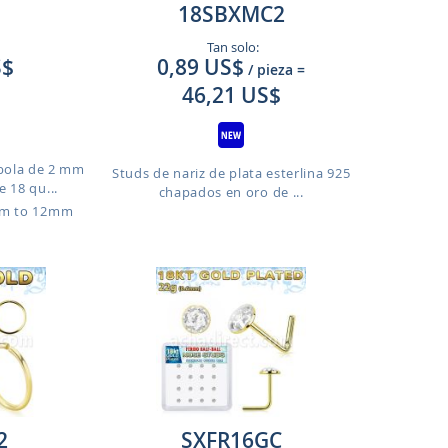
18SBXMC2
Tan solo:
S$
0,89 US$
/ pieza
=
46,21 US$
 bola de 2 mm
Studs de nariz de plata esterlina 925
 18 qu...
chapados en oro de ...
mm to 12mm
2
SXFR16GC