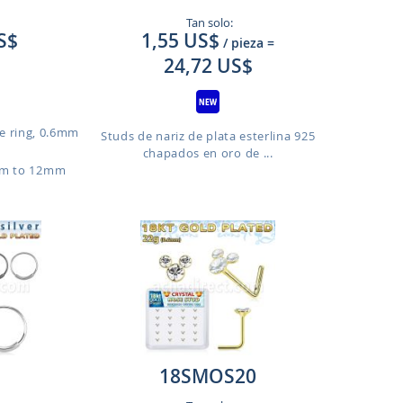
Tan solo:
S$
1,55 US$
/ pieza
=
24,72 US$
e ring, 0.6mm
Studs de nariz de plata esterlina 925
chapados en oro de ...
mm to 12mm
18SMOS20