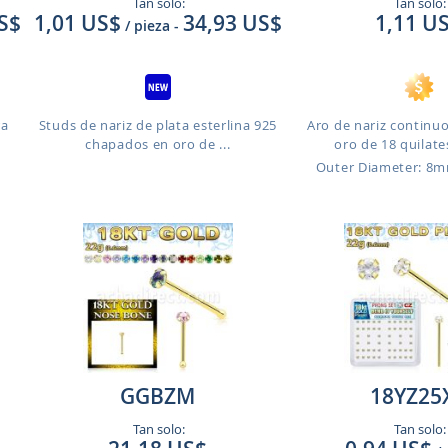
Tan solo:
Tan solo:
S$
1,01 US$
34,93 US$
1,11 U
/ pieza
-
ra
Studs de nariz de plata esterlina 925
Aro de nariz continu
chapados en oro de ...
oro de 18 quilates
Outer Diameter: 8
GGBZM
18YZ25
Tan solo:
Tan solo: