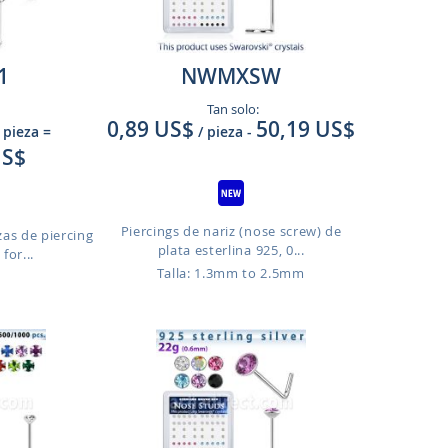
1
NWMXSW
Tan solo:
0,89 US$
50,19 US$
 pieza
=
/ pieza
-
US$
Piercings de nariz (nose screw) de
zas de piercing
plata esterlina 925, 0...
for...
Talla: 1.3mm to 2.5mm