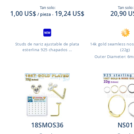
Tan solo:
Tan solo:
1,00 US$
19,24 US$
20,90 U
/ pieza
-
Studs de nariz ajustable de plata
14k gold seamless nos
esterlina 925 chapados ...
(22g)
Outer Diameter: 6
18SMOS36
NS01