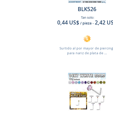
BLK526
Tan solo:
0,44 US$
2,42 U
/ pieza
-
Surtido al por mayor de piercin
para nariz de plata de ...