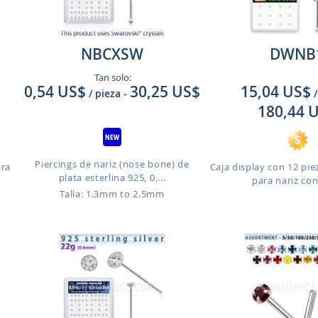
NBCXSW
DWNB
Tan solo:
0,54 US$
30,25 US$
15,04 US$
/ pieza
-
/
180,44 
Piercings de nariz (nose bone) de
ara
Caja display con 12 pie
plata esterlina 925, 0,...
para nariz con 
Talla: 1.3mm to 2.5mm