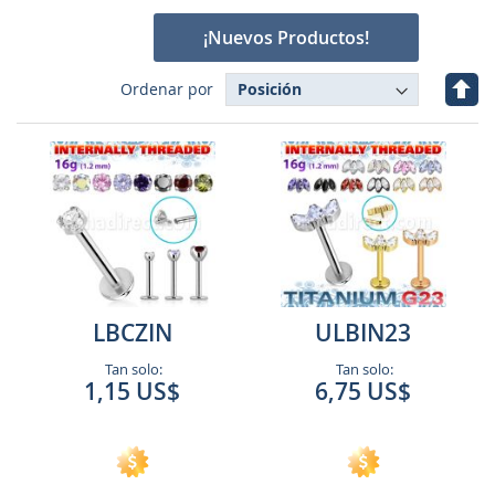
¡Nuevos Productos!
Fijar
Ordenar por
Dire
Des
LBCZIN
ULBIN23
Tan solo:
Tan solo:
1,15 US$
6,75 US$