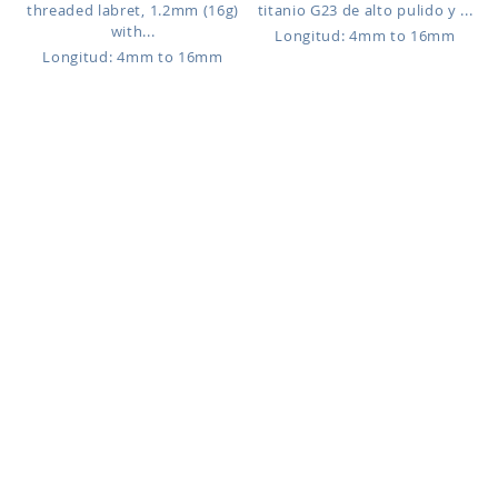
threaded labret, 1.2mm (16g)
titanio G23 de alto pulido y ...
with...
Longitud: 4mm to 16mm
Longitud: 4mm to 16mm
ULBIN31
RLBZ
Tan solo:
Tan solo:
8,55 US$
34,69 US$
High polish and PVD plated
Labret de oro rosa de 14
titanium G23 internally
quilates con la parte superior
thread...
c...
Longitud: 4mm to 16mm
Longitud: 6mm with 1.5mm
Top to 10mm with 4mm Top