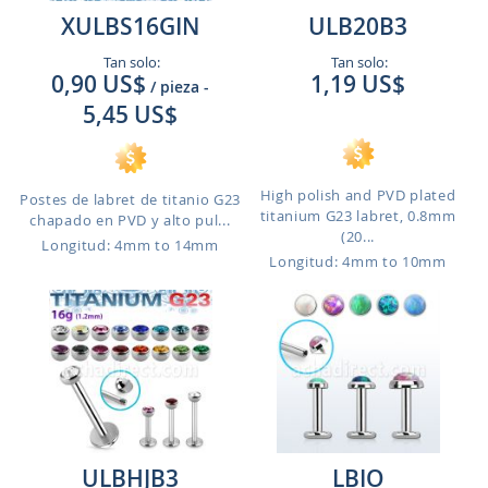
XULBS16GIN
ULB20B3
Tan solo:
Tan solo:
0,90 US$
1,19 US$
/ pieza
-
5,45 US$
High polish and PVD plated
Postes de labret de titanio G23
titanium G23 labret, 0.8mm
chapado en PVD y alto pul...
(20...
Longitud: 4mm to 14mm
Longitud: 4mm to 10mm
ULBHJB3
LBIO