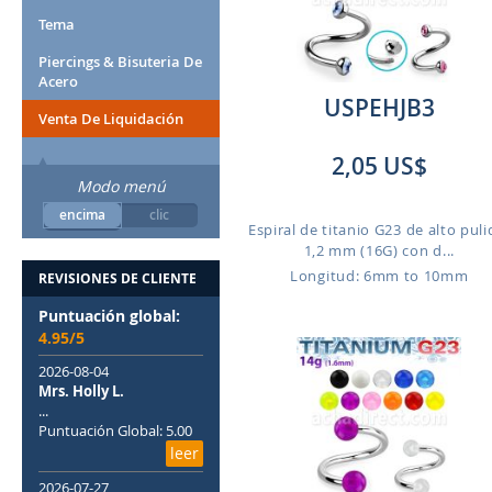
Tema
Piercings & Bisuteria De
Acero
USPEHJB3
Venta De Liquidación
2,05 US$
Modo menú
encima
clic
Espiral de titanio G23 de alto puli
1,2 mm (16G) con d...
Longitud: 6mm to 10mm
REVISIONES DE CLIENTE
Puntuación global:
4.95/5
2026-08-04
Mrs. Holly L.
...
Puntuación Global: 5.00
leer
2026-07-27