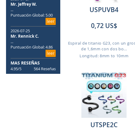
Mr. Jeffrey W.
USPUVB4
...
Puntuación Global: 5.00
leer
0,72 US$
2026-07-25
Mr. Rennick C.
...
Espiral de titanio G23, con un gro
Puntuación Global: 4.86
de 1,6mm con dos bo...
leer
Longitud: 8mm to 10mm
MAS RESEÑAS
4.95/5
564 Reseñas
UTSPE2C