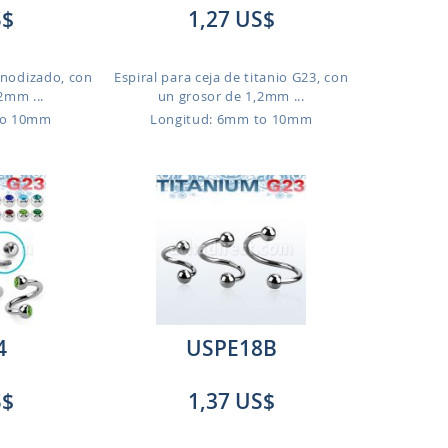
S$
1,27 US$
 anodizado, con
Espiral para ceja de titanio G23, con
2mm ...
un grosor de 1,2mm ...
to 10mm
Longitud: 6mm to 10mm
4
USPE18B
S$
1,37 US$