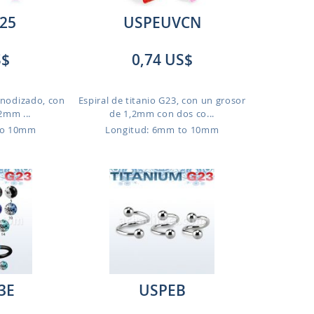
25
USPEUVCN
S$
0,74 US$
 anodizado, con
Espiral de titanio G23, con un grosor
2mm ...
de 1,2mm con dos co...
to 10mm
Longitud: 6mm to 10mm
3E
USPEB