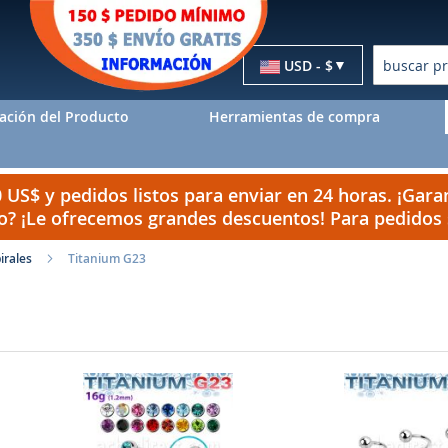
Moneda
USD - $
Buscar
ación del Producto
Herramientas de compra
US$ y pedidos listos para enviar en 24 horas. ¡Garan
do? ¡Le ofrecemos grandes descuentos! Para pedido
irales
Titanium G23