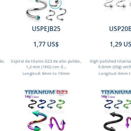
USPEJB25
USP20
1,77 US$
1,29 U
do,
Espiral de titanio G23 de alto pulido,
High polished titaniu
1,2 mm (16G) con d...
0.8mm (20g) with
Longitud: 6mm to 10mm
Longitud: 6mm 