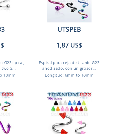
B3
UTSPEB
S$
1,87 US$
m G23 spiral,
Espiral para ceja de titanio G23
 two 3...
anodizado, con un grosor...
to 10mm
Longitud: 6mm to 10mm