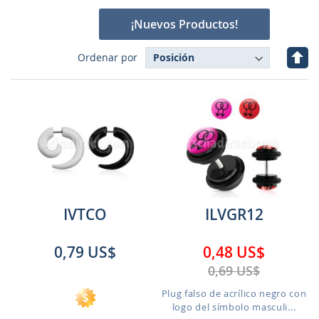
¡Nuevos Productos!
Fijar
Ordenar por
Dire
Des
IVTCO
ILVGR12
0,79 US$
0,48 US$
0,69 US$
Plug falso de acrílico negro con
logo del símbolo masculi...