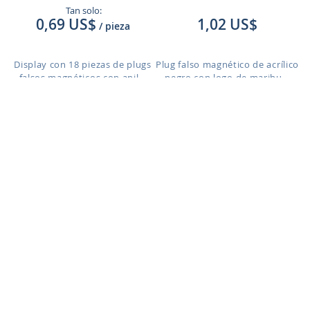
Tan solo:
0,69 US$
1,02 US$
/ pieza
Display con 18 piezas de plugs
Plug falso magnético de acrílico
falsos magnéticos con anil...
negro con logo de marihu...
PKMP88
PKMP111
1,02 US$
1,02 US$
Plug falso magnético de acrílico
Plug falso magnético de acrílico
negro con logo de diseño...
negro con el símbolo mas...