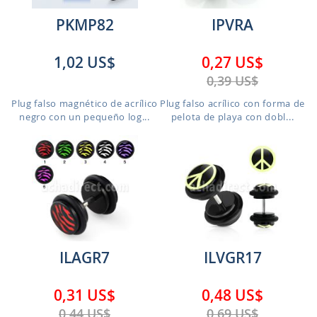
PKMP82
IPVRA
1,02 US$
0,27 US$
0,39 US$
Plug falso magnético de acrílico
Plug falso acrílico con forma de
negro con un pequeño log...
pelota de playa con dobl...
ILAGR7
ILVGR17
0,31 US$
0,48 US$
0,44 US$
0,69 US$