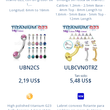
1,...
Calibre: 1.2mm - 2.5mm Base -
4mm Top - 8mm Length to
Longitud: 6mm to 16mm
1.6mm - 5mm Base - 5mm Top -
12mm Length
UBN2CS
ULBCVNOTRZ
Tan solo:
2,19 US$
5,48 US$
High polished titanium G23
Labret convexo flotante para