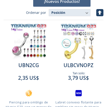
¡Nuevos Productos!
Fijar
Ordenar por
Dire
Des
UBN2CG
ULBCVNOPZ
Tan solo:
2,35 US$
3,79 US$
Piercing para ombligo de
Labret convexo flotante para
titanio G23, con un grosor de
ombligo sin rosca de titanio...