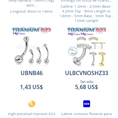
belly banana, 1.6mm (14g)
ombligo sin rosca de titanio...
with...
Calibre: 1.2mm - 2.5mm Base -
4.2mm Top - 8mm Length to
Longitud: 8mm to 14mm
1.6mm - 5mm Base - 5mm Top -
12mm Length
UBNB46
ULBCVNOSHZ33
Tan solo:
1,43 US$
5,68 US$
High polished titanium G23
Labret convexo flotante para