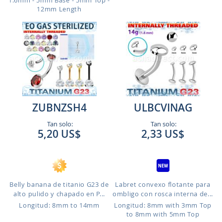
1.6mm - 5mm Base - 5mm Top -
12mm Length
ZUBNZSH4
ULBCVINAG
Tan solo:
Tan solo:
5,20 US$
2,33 US$
Belly banana de titanio G23 de
Labret convexo flotante para
alto pulido y chapado en P...
ombligo con rosca interna de...
Longitud: 8mm to 14mm
Longitud: 8mm with 3mm Top
to 8mm with 5mm Top