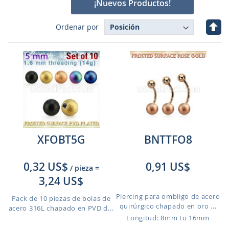
¡Nuevos Productos!
Fijar
Ordenar por
Dire
Des
XFOBT5G
BNTTFO8
0,32 US$
0,91 US$
/ pieza
=
3,24 US$
Piercing para ombligo de acero
Pack de 10 piezas de bolas de
quirúrgico chapado en oro ...
acero 316L chapado en PVD d...
Longitud: 8mm to 16mm