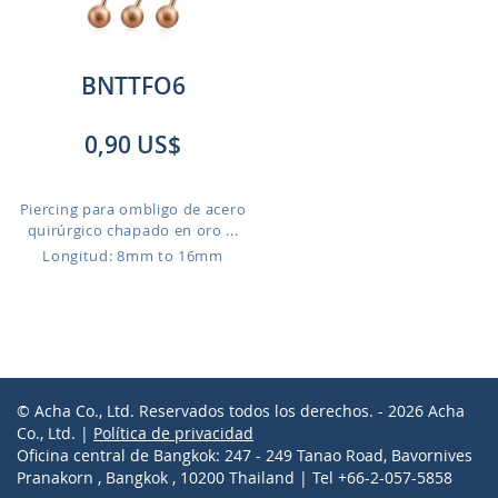
BNTTFO6
0,90 US$
Piercing para ombligo de acero
quirúrgico chapado en oro ...
Longitud: 8mm to 16mm
© Acha Co., Ltd. Reservados todos los derechos. - 2026 Acha
Co., Ltd. |
Política de privacidad
Oficina central de Bangkok: 247 - 249 Tanao Road, Bavornives
Pranakorn , Bangkok , 10200 Thailand | Tel +66-2-057-5858