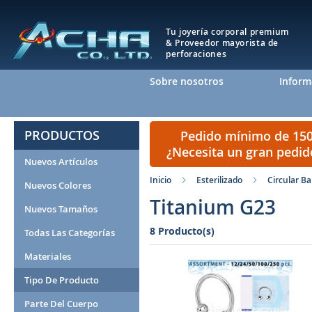
Tu joyería corporal premium
& Proveedor mayorista de
perforaciones
Sobre nosotros
Inform
PRODUCTOS
Pedido mínimo de 150 
¿Necesita un gran pedi
Nuevos Artículos
Inicio
Esterilizado
Circular Ba
Nuevos Colores
Titanium G23
Nuevos Tamaños
8 Producto(s)
Todas Las Categorías
Materiales
Tipo De Producto
Parte Del Cuerpo