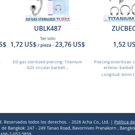
UBLK487
ZUCBE
Tan solo:
S$
1,72 US$
23,76 US$
1,52 U
/ pieza
-
e
EO gas sterilized piercing: Titanium
Piercing esterilizao 
G23 circular barbell...
etileno: barbell c
Longitud: 6mm 
d. Reservados todos los derechos. - 2026 Acha Co., Ltd. |
Política d
l de Bangkok: 247 - 249 Tanao Road, Bavornives Pranakorn , Bangko
l +66-2-057-5858