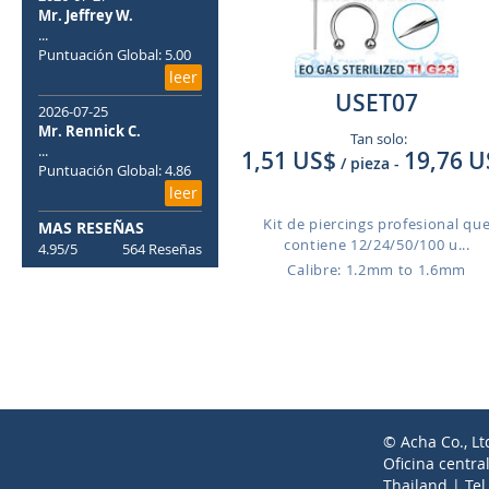
Mr. Jeffrey W.
...
Puntuación Global: 5.00
leer
USET07
2026-07-25
Mr. Rennick C.
Tan solo:
...
1,51 US$
19,76 U
/ pieza
-
Puntuación Global: 4.86
leer
Kit de piercings profesional qu
MAS RESEÑAS
contiene 12/24/50/100 u...
4.95/5
564 Reseñas
Calibre: 1.2mm to 1.6mm
© Acha Co., Lt
Oficina centra
Thailand | Te