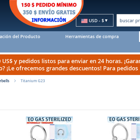
Moneda
USD - $
Buscar
ación del Producto
Herramientas de compra
US$ y pedidos listos para enviar en 24 horas. ¡Garan
do? ¡Le ofrecemos grandes descuentos! Para pedido
rbells
Titanium G23