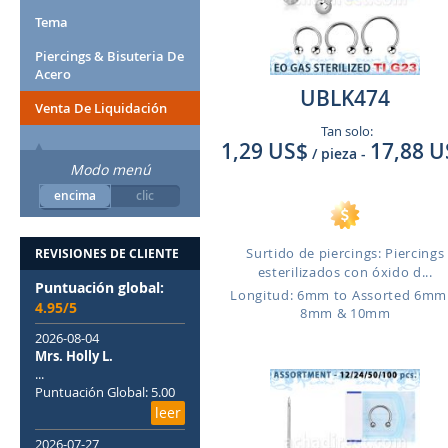
Tema
Piercings & Bisuteria De
Acero
UBLK474
Venta De Liquidación
Tan solo:
1,29 US$
17,88 U
/ pieza
-
Modo menú
encima
clic
Surtido de piercings: Piercings
REVISIONES DE CLIENTE
esterilizados con óxido d...
Puntuación global:
Longitud: 6mm to Assorted 6mm
4.95/5
8mm & 10mm
2026-08-04
Mrs. Holly L.
...
Puntuación Global: 5.00
leer
2026-07-27