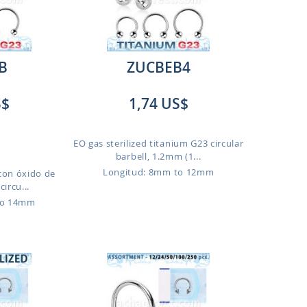
B
ZUCBEB4
S$
1,74 US$
EO gas sterilized titanium G23 circular
barbell, 1.2mm (1...
Longitud: 8mm to 12mm
 con óxido de
circu...
to 14mm