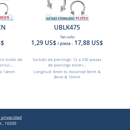
CN
UBLK475
Tan solo:
S$
1,29 US$
17,88 US$
/ pieza
-
con óxido de
Surtido de piercings: 12 a 250 piezas
ircul...
de piercings esteri...
to 14mm
Longitud: 6mm to Assorted 6mm &
8mm & 10mm
e privacidad
k , 10200