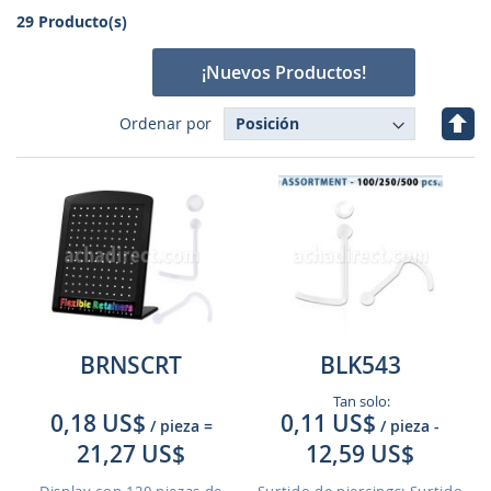
29 Producto(s)
¡Nuevos Productos!
Fijar
Ordenar por
Dire
Des
BRNSCRT
BLK543
Tan solo:
0,18 US$
0,11 US$
/ pieza
=
/ pieza
-
21,27 US$
12,59 US$