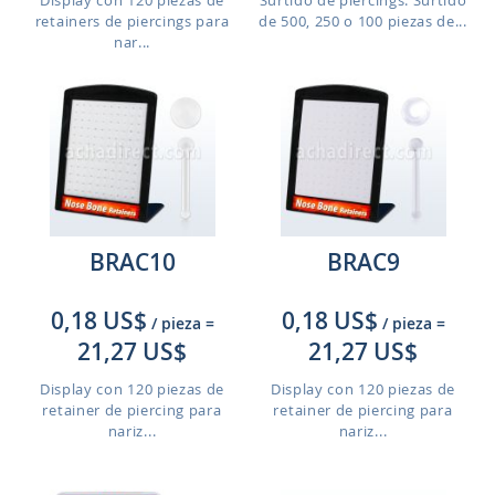
Display con 120 piezas de
Surtido de piercings: Surtido
retainers de piercings para
de 500, 250 o 100 piezas de...
nar...
BRAC10
BRAC9
0,18 US$
0,18 US$
/ pieza
=
/ pieza
=
21,27 US$
21,27 US$
Display con 120 piezas de
Display con 120 piezas de
retainer de piercing para
retainer de piercing para
nariz...
nariz...