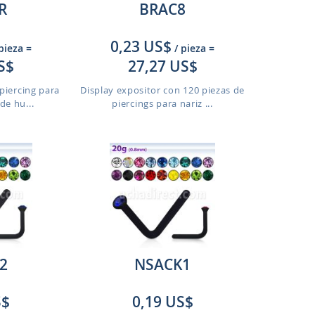
R
BRAC8
0,23 US$
 pieza
=
/ pieza
=
S$
27,27 US$
piercing para
Display expositor con 120 piezas de
de hu...
piercings para nariz ...
2
NSACK1
S$
0,19 US$