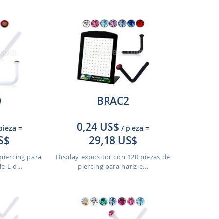
0
BRAC2
0,24 US$
 pieza
=
/ pieza
=
S$
29,18 US$
piercing para
Display expositor con 120 piezas de
e L d...
piercing para nariz e...