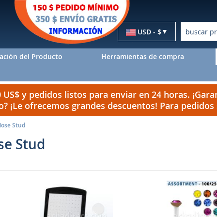
Moneda
USD - $
Buscar
ación del Producto
Herramientas de compra
US$ y pedidos listos para enviar en 24 horas. ¡Garan
do? ¡Le ofrecemos grandes descuentos! Para pedido
Nose Stud
se Stud