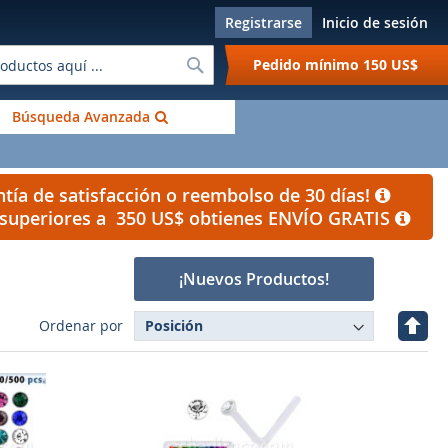
Registrarse
Inicio de sesión
Buscar
Pedido mínimo
150 US$
Búsqueda Avanzada
tía de satisfacción o reembolso de 30 días!
s superiores a 350 US$ obtienes ENVÍO GRATIS
¡Nuevos Productos!
Fijar
Ordenar por
Direc
Desc