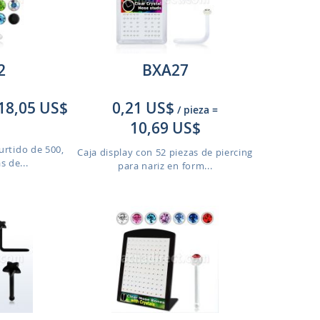
2
BXA27
18,05 US$
0,21 US$
/ pieza
=
10,69 US$
urtido de 500,
Caja display con 52 piezas de piercing
s de...
para nariz en form...