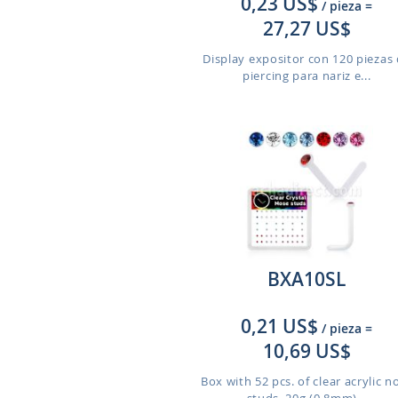
0,23 US$
/ pieza
=
27,27 US$
Display expositor con 120 piezas
piercing para nariz e...
BXA10SL
0,21 US$
/ pieza
=
10,69 US$
Box with 52 pcs. of clear acrylic n