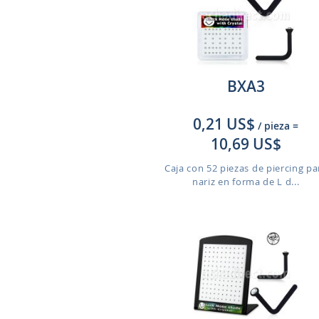
BXA3
0,21 US$
/ pieza
=
10,69 US$
Caja con 52 piezas de piercing pa
nariz en forma de L d...