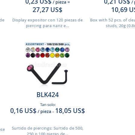
0,23 US$
0,21 US$
/ pieza
=
/
27,27 US$
10,69 U
 de
Display expositor con 120 piezas de
Box with 52 pcs. of cle
piercing para nariz e...
studs, 20g (0.8
BLK424
Tan solo:
0,16 US$
18,05 US$
/ pieza
-
Surtido de piercings: Surtido de 500,
ose
250 o 100 piezas de...