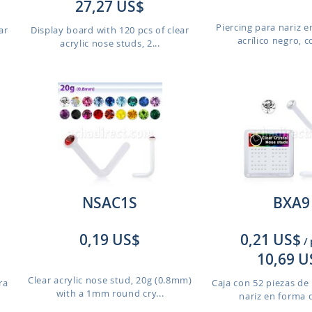
27,27 US$
Piercing para nariz 
ar
Display board with 120 pcs of clear
acrílico negro, c
acrylic nose studs, 2...
NSAC1S
BXA9
0,19 US$
0,21 US$
/
10,69 U
Clear acrylic nose stud, 20g (0.8mm)
ra
Caja con 52 piezas de 
with a 1mm round cry...
nariz en forma d