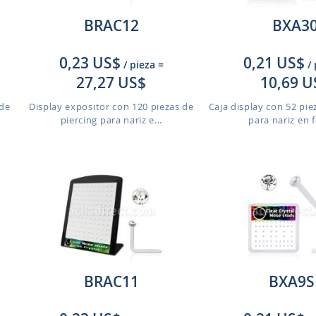
BRAC12
BXA3
0,23 US$
0,21 US$
/ pieza
=
/
27,27 US$
10,69 U
 de
Display expositor con 120 piezas de
Caja display con 52 pie
piercing para nariz e...
para nariz en f
BRAC11
BXA9S