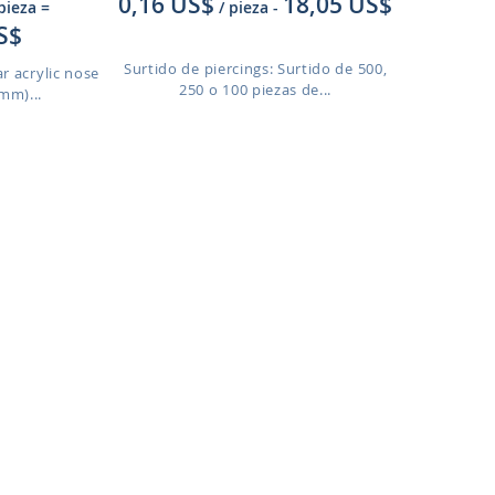
0,16 US$
18,05 US$
 pieza
=
/ pieza
-
S$
Surtido de piercings: Surtido de 500,
ar acrylic nose
250 o 100 piezas de...
mm)...