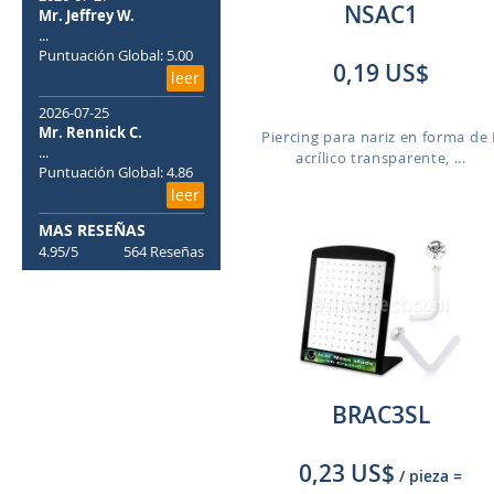
NSAC1
Mr. Jeffrey W.
...
Puntuación Global: 5.00
0,19 US$
leer
2026-07-25
Mr. Rennick C.
Piercing para nariz en forma de 
...
acrílico transparente, ...
Puntuación Global: 4.86
leer
MAS RESEÑAS
4.95/5
564 Reseñas
BRAC3SL
0,23 US$
/ pieza
=