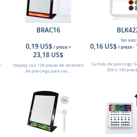
BRAC16
BLK42
Tan solo:
0,19 US$
0,16 US$
/ pieza
=
/ pieza
-
23,18 US$
L
Surtido de piercings: S
Display con 120 piezas de retainers
250 o 100 pieza
de piercings para nar...