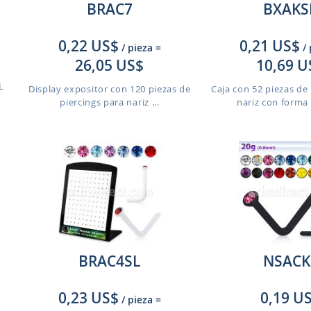
BRAC7
BXAKS
0,22 US$
0,21 US$
/ pieza
=
/
26,05 US$
10,69 U
L
Display expositor con 120 piezas de
Caja con 52 piezas de 
piercings para nariz ...
nariz con forma 
BRAC4SL
NSACK
0,23 US$
0,19 U
/ pieza
=