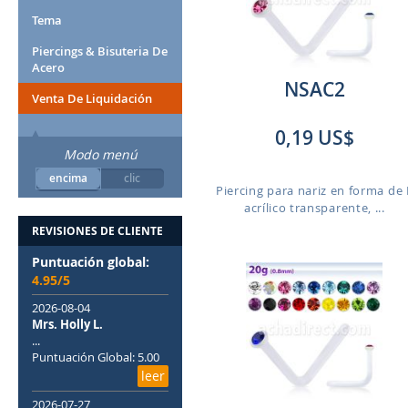
Tema
Piercings & Bisuteria De
Acero
NSAC2
Venta De Liquidación
0,19 US$
Modo menú
encima
clic
Piercing para nariz en forma de 
acrílico transparente, ...
REVISIONES DE CLIENTE
Puntuación global:
4.95/5
2026-08-04
Mrs. Holly L.
...
Puntuación Global: 5.00
leer
2026-07-27