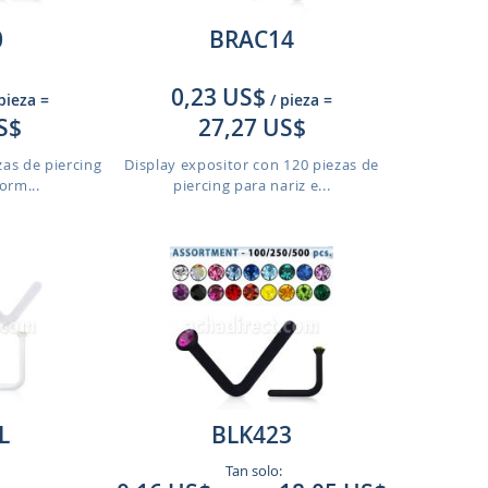
0
BRAC14
0,23 US$
 pieza
=
/ pieza
=
S$
27,27 US$
zas de piercing
Display expositor con 120 piezas de
orm...
piercing para nariz e...
L
BLK423
Tan solo: