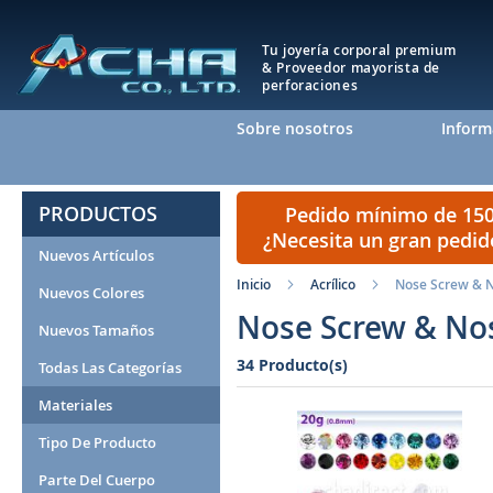
Tu joyería corporal premium
& Proveedor mayorista de
perforaciones
Sobre nosotros
Inform
PRODUCTOS
Pedido mínimo de 150 
¿Necesita un gran pedi
Nuevos Artículos
Inicio
Acrílico
Nose Screw & 
Nuevos Colores
Nose Screw & No
Nuevos Tamaños
34 Producto(s)
Todas Las Categorías
Materiales
Tipo De Producto
Parte Del Cuerpo