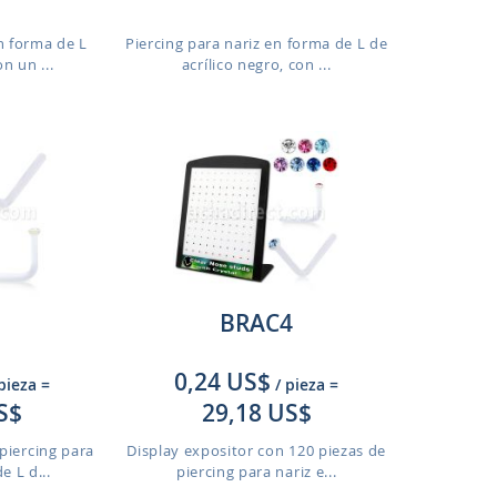
en forma de L
Piercing para nariz en forma de L de
on un ...
acrílico negro, con ...
BRAC4
0,24 US$
 pieza
=
/ pieza
=
S$
29,18 US$
piercing para
Display expositor con 120 piezas de
e L d...
piercing para nariz e...