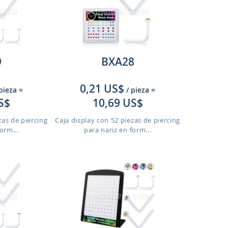
9
BXA28
0,21 US$
 pieza
=
/ pieza
=
S$
10,69 US$
zas de piercing
Caja display con 52 piezas de piercing
orm...
para nariz en form...