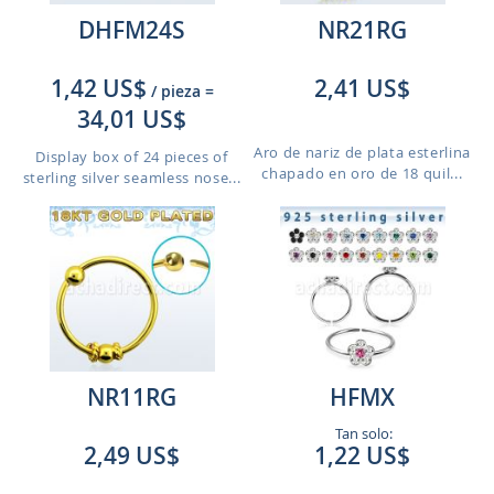
DHFM24S
NR21RG
1,42 US$
2,41 US$
/ pieza
=
34,01 US$
Aro de nariz de plata esterlina
Display box of 24 pieces of
chapado en oro de 18 quil...
sterling silver seamless nose...
NR11RG
HFMX
Tan solo:
2,49 US$
1,22 US$