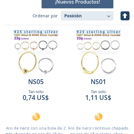
¡Nuevos Productos!
Fijar
Ordenar por
Dire
Des
NS05
NS01
Tan solo:
Tan solo:
0,74 US$
1,11 US$
Aro de nariz con una bola de 2
Aro de nariz continuo chapado
mm chapado en oro de 18 qu...
en oro de 18 quilates, chap...