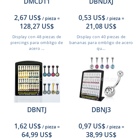
DMCD11
DBNDXJ
2,67 US$
0,53 US$
/ pieza
=
/ pieza
=
128,27 US$
21,08 US$
Display con 48 piezas de
Display con 40 piezas de
piercings para ombligo de
bananas para ombligo de acero
acero ...
qu...
DBNTJ
DBNJ3
1,62 US$
0,97 US$
/ pieza
=
/ pieza
=
64,99 US$
38,99 US$