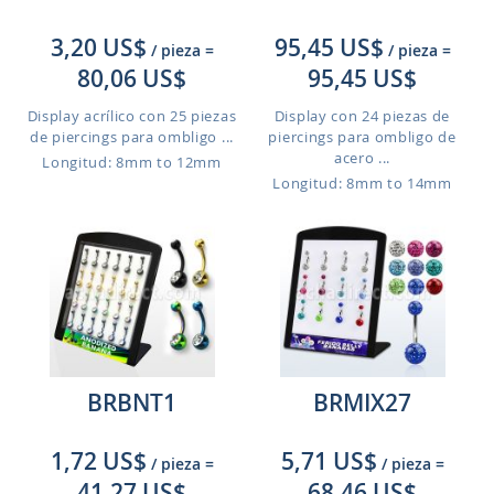
3,20 US$
95,45 US$
/ pieza
=
/ pieza
=
80,06 US$
95,45 US$
Display acrílico con 25 piezas
Display con 24 piezas de
de piercings para ombligo ...
piercings para ombligo de
acero ...
Longitud: 8mm to 12mm
Longitud: 8mm to 14mm
BRBNT1
BRMIX27
1,72 US$
5,71 US$
/ pieza
=
/ pieza
=
41,27 US$
68,46 US$