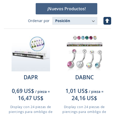
¡Nuevos Productos!
Fijar
Ordenar por
Dire
Des
DAPR
DABNC
0,69 US$
1,01 US$
/ pieza
=
/ pieza
=
16,47 US$
24,16 US$
Display con 24 piezas de
Display con 24 piezas de
piercings para ombligo de
piercings para ombligo de