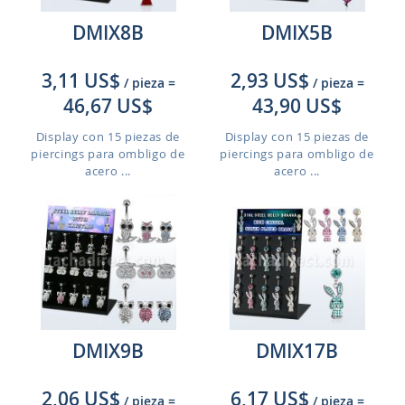
DMIX8B
DMIX5B
3,11 US$
2,93 US$
/ pieza
=
/ pieza
=
46,67 US$
43,90 US$
Display con 15 piezas de
Display con 15 piezas de
piercings para ombligo de
piercings para ombligo de
acero ...
acero ...
DMIX9B
DMIX17B
2,06 US$
6,17 US$
/ pieza
=
/ pieza
=