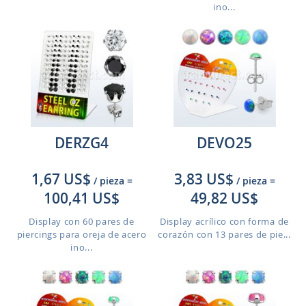
ino...
DERZG4
DEVO25
1,67 US$
3,83 US$
/ pieza
=
/ pieza
=
100,41 US$
49,82 US$
Display con 60 pares de
Display acrílico con forma de
piercings para oreja de acero
corazón con 13 pares de pie...
ino...