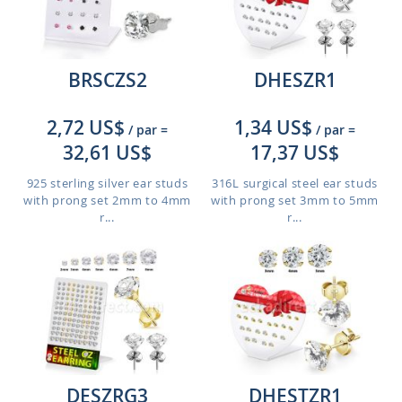
BRSCZS2
DHESZR1
2,72 US$
1,34 US$
/ par
=
/ par
=
32,61 US$
17,37 US$
925 sterling silver ear studs
316L surgical steel ear studs
with prong set 2mm to 4mm
with prong set 3mm to 5mm
r...
r...
DESZRG3
DHESTZR1