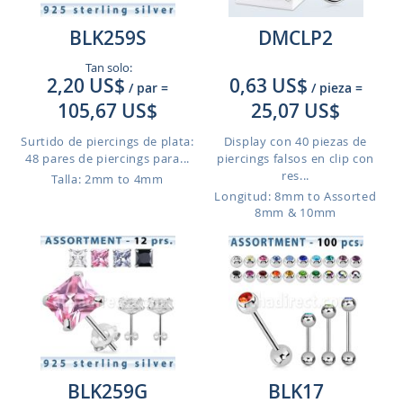
BLK259S
DMCLP2
Tan solo:
2,20 US$
0,63 US$
/ par
=
/ pieza
=
105,67 US$
25,07 US$
Surtido de piercings de plata:
Display con 40 piezas de
48 pares de piercings para...
piercings falsos en clip con
res...
Talla: 2mm to 4mm
Longitud: 8mm to Assorted
8mm & 10mm
BLK259G
BLK17