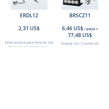
ERDL12
BRSCZ11
2,31 US$
6,46 US$
/ pieza
=
77,48 US$
Falsa esclava para helix en clip
Display con 12 pares de
de acero inoxidable con ...
piercings para oreja de plata
est...
BLK62
BBEJB3