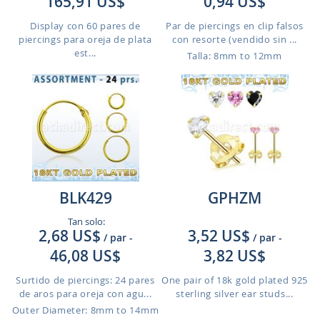
165,91 US$
0,94 US$
Display con 60 pares de
Par de piercings en clip falsos
piercings para oreja de plata
con resorte (vendido sin ...
est...
Talla: 8mm to 12mm
BLK429
GPHZM
Tan solo:
2,68 US$
3,52 US$
/ par
-
/ par
-
46,08 US$
3,82 US$
Surtido de piercings: 24 pares
One pair of 18k gold plated 925
de aros para oreja con agu...
sterling silver ear studs...
Outer Diameter: 8mm to 14mm