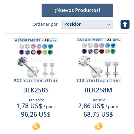
¡Nuevos Productos!
Fijar
Ordenar por
Dire
Des
BLK258S
BLK258M
Tan solo:
Tan solo:
1,78 US$
2,86 US$
/ par
-
/ par
=
96,26 US$
68,75 US$