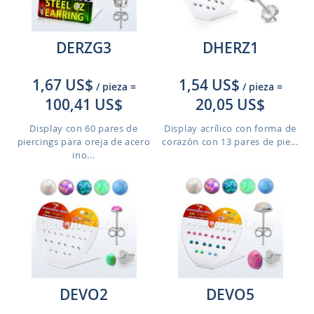
DERZG3
DHERZ1
1,67 US$
1,54 US$
/ pieza
=
/ pieza
=
100,41 US$
20,05 US$
Display con 60 pares de
Display acrílico con forma de
piercings para oreja de acero
corazón con 13 pares de pie...
ino...
DEVO2
DEVO5