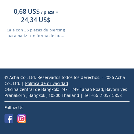
0,68 US$
/ pieza
=
24,34 US$
Caja con 36 piezas de piercing
para nariz con forma de hu...
© Acha Co., Ltd. Reservados todos los derechos. - 2026 Acha
Co., Ltd. |
Política de privacidad
Oficina central de Bangkok: 247 - 249 Tanao Road, Bavornives
Pranakorn , Bangkok , 10200 Thailand | Tel +66-2-057-5858
Follow Us: