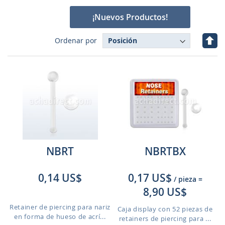
¡Nuevos Productos!
Fijar
Ordenar por
Dire
Des
NBRT
NBRTBX
0,14 US$
0,17 US$
/ pieza
=
8,90 US$
Retainer de piercing para nariz
Caja display con 52 piezas de
en forma de hueso de acrí...
retainers de piercing para ...