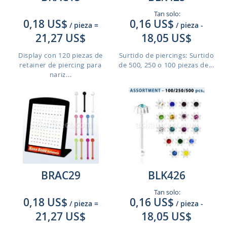
Tan solo:
0,18 US$
0,16 US$
/ pieza
=
/ pieza
-
21,27 US$
18,05 US$
Display con 120 piezas de
Surtido de piercings: Surtido
retainer de piercing para
de 500, 250 o 100 piezas de...
nariz...
BRAC29
BLK426
Tan solo:
0,18 US$
0,16 US$
/ pieza
=
/ pieza
-
21,27 US$
18,05 US$