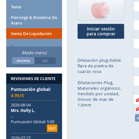
la
Tema
galería
de
Piercings & Bisuteria De
imágenes
Acero
Iniciar sesión
Venta De Liquidación
para comprar
Modo menú
Dilatación plug doble
encima
clic
flare de piedra de
cuarzo rosa
REVISIONES DE CLIENTE
Dilataciones Plug
Materiales orgánicos
Puntuación global:
Vendido por unidad
4.95/5
Grosor de mas de
2026-08-04
1.6mm
Mrs. Holly L.
...
Saltar
Puntuación Global: 5.00
al
leer
comienzo
de
2026-07-27