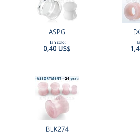
ASPG
D
Tan solo:
Ta
0,40 US$
1,
BLK274