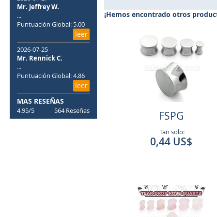
la
Mr. Jeffrey W.
galería
¡Hemos encontrado otros product
...
de
Puntuación Global: 5.00
imágenes
leer
2026-07-25
Mr. Rennick C.
...
Puntuación Global: 4.86
leer
MAS RESEÑAS
4.95/5
564 Reseñas
FSPG
Tan solo:
0,44 US$