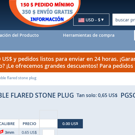
Moneda
USD - $
Buscar
ación del Producto
Herramientas de compra
US$ y pedidos listos para enviar en 24 horas. ¡Garan
do? ¡Le ofrecemos grandes descuentos! Para pedido
ble flared stone plug
LE FLARED STONE PLUG
PGS
Tan solo:
0,65 US$
CALIBRE
PRECIO
0.00 US$
3mm
0.65 US$