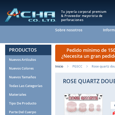
Tu joyería corporal premium
& Proveedor mayorista de
perforaciones
Sobre nosotros
Inform
PRODUCTOS
Pedido mínimo de 150 
¿Necesita un gran pedi
Nuevos Artículos
Inicio
PGSCC
Rose quartz dou
Nuevos Colores
Nuevos Tamaños
ROSE QUARTZ DOUB
Todas Las Categorías
Materiales
Saltar
al
Tipo De Producto
final
de
Parte Del Cuerpo