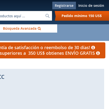
Registrarse
Inicio de sesión
Buscar
Pedido mínimo
150 US$
Búsqueda Avanzada
tía de satisfacción o reembolso de 30 días!
s superiores a 350 US$ obtienes ENVÍO GRATIS
CC