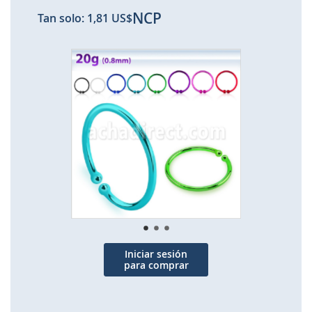
NCP
Tan solo:
1,81 US$
Saltar
al
final
de
la
galería
de
imágenes
Iniciar sesión
para comprar