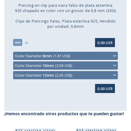
Piercing en clip para nariz falso de plata esterlina
925 chapado en color con un grosor de 0,8 mm (20G)
Clips de Piercings Falso
Plata esterlina 925
Vendido
por unidad
0.8mm
Saltar
0.00 US$
mm
al
in
comienzo
de
Outer Diameter
8mm
(1.81 US$)
la
Outer Diameter
10mm
(2.09 US$)
galería
de
Outer Diameter
12mm
(2.45 US$)
imágenes
0.00 US$
¡Hemos encontrado otros productos que te pueden gustar!