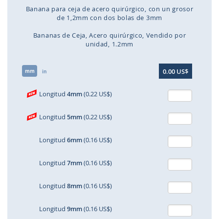
Banana para ceja de acero quirúrgico, con un grosor
de 1,2mm con dos bolas de 3mm
Bananas de Ceja
Acero quirúrgico
Vendido por
unidad
1.2mm
Saltar
0.00 US$
mm
al
in
comienzo
de
Longitud
4mm
(0.22 US$)
la
galería
Longitud
5mm
(0.22 US$)
de
imágenes
Longitud
6mm
(0.16 US$)
Longitud
7mm
(0.16 US$)
Longitud
8mm
(0.16 US$)
Longitud
9mm
(0.16 US$)