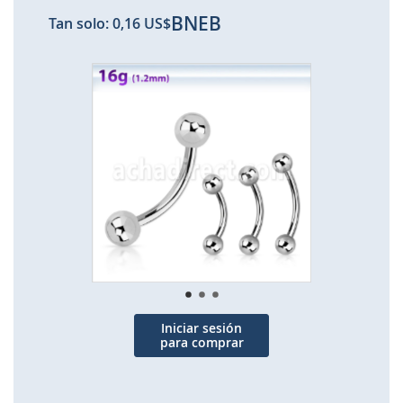
BNEB
Tan solo:
0,16 US$
Saltar
al
final
de
la
galería
de
imágenes
Iniciar sesión
para comprar