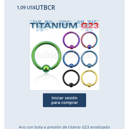
UTBCR
1,09 US$
Saltar
al
final
de
la
galería
de
imágenes
Iniciar sesión
para comprar
Aro con bola a presión de titanio G23 anodizado