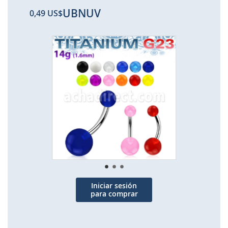
UBNUV
0,49 US$
Saltar
al
final
de
la
galería
de
imágenes
Iniciar sesión
para comprar