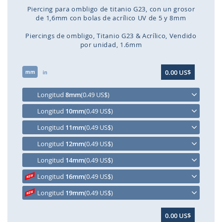
Piercing para ombligo de titanio G23, con un grosor
de 1,6mm con bolas de acrílico UV de 5 y 8mm
Piercings de ombligo
Titanio G23 & Acrílico
Vendido
por unidad
1.6mm
Saltar
0.00 US$
mm
al
in
comienzo
de
Longitud
8mm
(0.49 US$)
la
Longitud
10mm
(0.49 US$)
galería
de
Longitud
11mm
(0.49 US$)
imágenes
Longitud
12mm
(0.49 US$)
Longitud
14mm
(0.49 US$)
Longitud
16mm
(0.49 US$)
Longitud
19mm
(0.49 US$)
0.00 US$