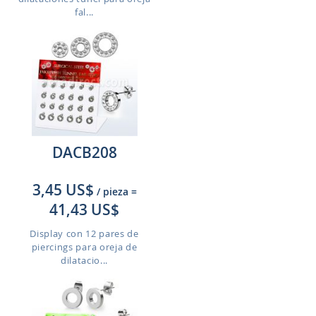
fal...
DACB208
3,45 US$
/ pieza
=
41,43 US$
Display con 12 pares de
piercings para oreja de
dilatacio...