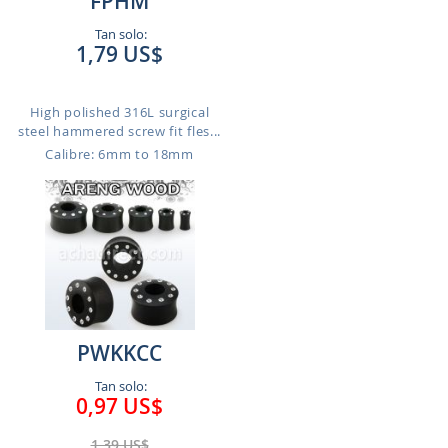
FPHM
Tan solo:
1,79 US$
High polished 316L surgical
steel hammered screw fit fles...
Calibre: 6mm to 18mm
PWKKCC
Tan solo:
0,97 US$
1,39 US$