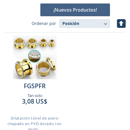
¡Nuevos Productos!
Fijar
Ordenar por
Dire
Des
FGSPFR
Tan solo:
3,08 US$
Dilatación túnel de acero
chapado en PVD dorado con
multi...