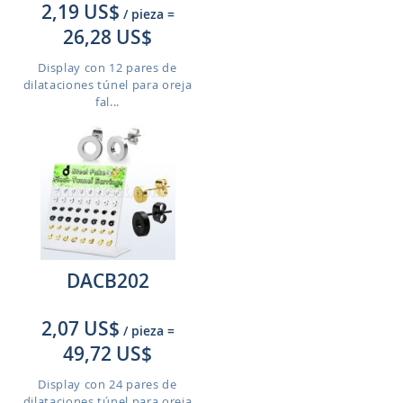
2,19 US$
/ pieza
=
26,28 US$
Display con 12 pares de
dilataciones túnel para oreja
fal...
DACB202
2,07 US$
/ pieza
=
49,72 US$
Display con 24 pares de
dilataciones túnel para oreja