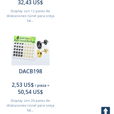
32,43 US$
Display con 12 pares de
dilataciones túnel para oreja
fal...
Nuestra web utiliza cookies para mejorar el
servicio ofrecido, para hacer ofertas personales y
para mejorar su experiencia de compra. Si decide
no aceptar las cookies opcionales, su actividad en
la web puede verse afectada. Si desea saber más,
por favor lea nuestra
Política de Privacidad
DACB198
ACEPTO COOKIES
2,53 US$
/ pieza
=
CONFIGURACIÓN
50,54 US$
RECHAZAR
Display con 20 pares de
dilataciones túnel para oreja
fal...