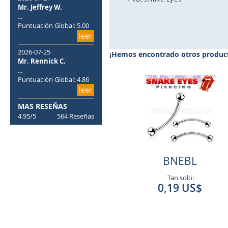
Mr. Jeffrey W.
...
Saltar
Puntuación Global: 5.00
al
leer
comienzo
de
2026-07-25
¡Hemos encontrado otros product
la
Mr. Rennick C.
galería
...
de
Puntuación Global: 4.86
imágenes
leer
MAS RESEÑAS
4.95/5
564 Reseñas
BNEBL
Tan solo:
0,19 US$