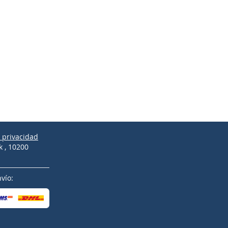
e privacidad
k , 10200
vío: