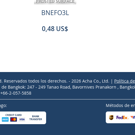
BNEFO3L
0,48 US$
d. Reservados todos los derechos. - 2026 Acha Co., Ltd. |
Política d
l de Bangkok: 247 - 249 Tanao Road, Bavornives Pranakorn , Bangko
l +66-2-057-5858
ago:
Métodos de en