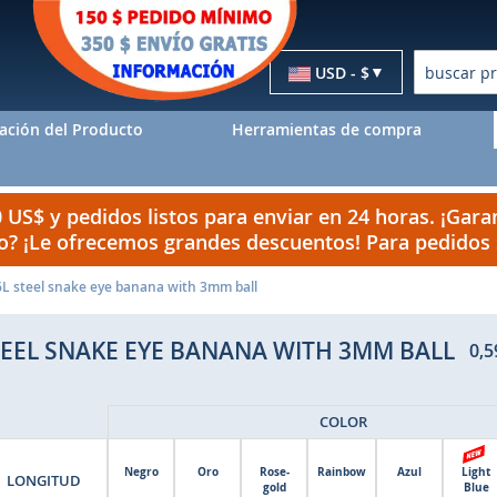
Moneda
USD - $
Buscar
ación del Producto
Herramientas de compra
US$ y pedidos listos para enviar en 24 horas. ¡Garan
do? ¡Le ofrecemos grandes descuentos! Para pedido
6L steel snake eye banana with 3mm ball
TEEL SNAKE EYE BANANA WITH 3MM BALL
0,5
COLOR
Negro
Oro
Rose-
Rainbow
Azul
Light
LONGITUD
gold
Blue