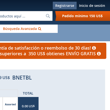
Registrarse
Inicio de sesión
Buscar
Pedido mínimo
150 US$
Búsqueda Avanzada
tía de satisfacción o reembolso de 30 días!
s superiores a 350 US$ obtienes ENVÍO GRATIS
BNETBL
9 US$
TOTAL
Assorted
0.00 US$