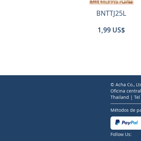
BNTTJ25L
1,99 US$
© Acha Co., Lt
Oficina centra
Thailand | Te
Métodos de p
Follow Us: