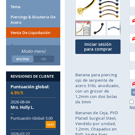
la
Tema
galería
de
Piercings & Bisuteria De
imágenes
Acero
Venta De Liquidación
Iniciar sesión
para comprar
Modo menú
encima
clic
Banana para piercing
REVISIONES DE CLIENTE
ojo de serpiente de
acero 316L anodizado,
Puntuación global:
con un grosor de
4.95/5
1,2mm con dos bolas
2026-08-04
de 3mm
Mrs. Holly L.
No
...
Bananas de Ceja
PVD
Puntuación Global: 5.00
Plated Surgical Steel
Vendido por unidad
leer
1.2mm
Chapados en
2026-07-27
PVD
Snake Eyes